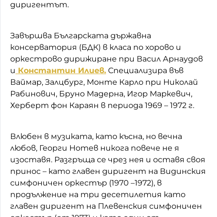
диригентът.
Завършва Българската държавна
консерватория (БДК) в класа по хорово и
оркестрово дирижиране при Васил Арнаудов
и
Константин Илиев.
Специализира във
Ваймар, Залцбург, Монте Карло при Николай
Рабинович, Бруно Мадерна, Игор Маркевич,
Херберт фон Караян в периода 1969 – 1972 г.
Влюбен в музиката, като късна, но вечна
любов, Георги Нотев никога повече не я
изоставя. Разгръща се чрез нея и оставя своя
принос – като главен диригент на Видинския
симфоничен оркестър (1970 –1972), в
продължение на три десетилетия като
главен диригент на Плевенския симфоничен