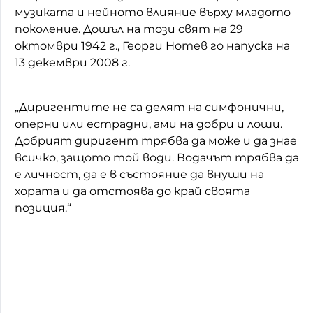
музиката и нейното влияние върху младото
поколение. Дошъл на този свят на 29
октомври 1942 г., Георги Нотев го напуска на
13 декември 2008 г.
„Диригентите не са делят на симфонични,
оперни или естрадни, ами на добри и лоши.
Добрият диригент трябва да може и да знае
всичко, защото той води. Водачът трябва да
е личност, да е в състояние да внуши на
хората и да отстоява до край своята
позиция.“