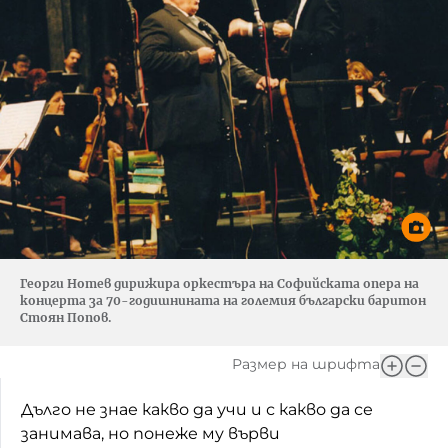
Георги Нотев дирижира оркестъра на Софийската опера на
концерта за 70-годишнината на големия български баритон
Стоян Попов.
Размер на шрифта
Дълго не знае какво да учи и с какво да се
занимава, но понеже му върви