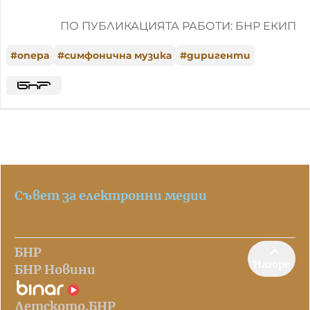
ПО ПУБЛИКАЦИЯТА РАБОТИ: БНР ЕКИП
#
опера
#
симфонична музика
#
диригенти
Съвет за електронни медии
БНР
Нагоре
БНР Новини
Детското.БНР