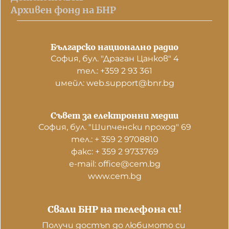
Архивен фонд на БНР
Българско национално радио
София, бул. "Драган Цанков" 4
тел.: +359 2 93 361
имейл: web.support@bnr.bg
Съвет за електронни медии
София, бул. "Шипченски проход" 69
тел.: + 359 2 9708810
факс: + 359 2 9733769
е-mail: office@cem.bg
www.cem.bg
Свали БНР на телефона си!
Получи достъп до любимото си 