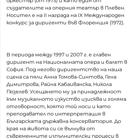
оркестър (от 1973) и като един от
създателите на оперния театър в Плевен.
Носител е на II награда на IX Международен
конкурс за диригенти във Флоренция (1972).
В периода между 1997 и 2007 г. е главен
диригент на Националната опера и балет в
София. Под негово диригентство на наша
сцена са пяли Анна Томова-Синтова, Гена
Димитрова, Райна Кабаиванска, Никола
Гюзелев. Усещането му за принадлежност
към музикалното изкуство изисква и голяма
отговорност, която той носи и като
преподавател по интерпретация в
Българската държавна консерватория. До
края на живота си се вълнува от
съвременните изпълнителски процеси в