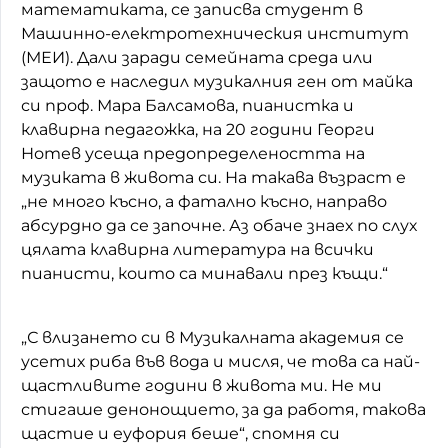
математиката, се записва студент в
Машинно-електротехническия институт
(МЕИ). Дали заради семейната среда или
защото е наследил музикалния ген от майка
си проф. Мара Балсамова, пианистка и
клавирна педагожка, на 20 години Георги
Нотев усеща предопределеността на
музиката в живота си. На такава възраст е
„не много късно, а фатално късно, направо
абсурдно да се започне. Аз обаче знаех по слух
цялата клавирна литература на всички
пианисти, които са минавали през къщи.“
„С влизането си в Музикалната академия се
усетих риба във вода и мисля, че това са най-
щастливите години в живота ми. Не ми
стигаше денонощието, за да работя, такова
щастие и еуфория беше“, спомня си