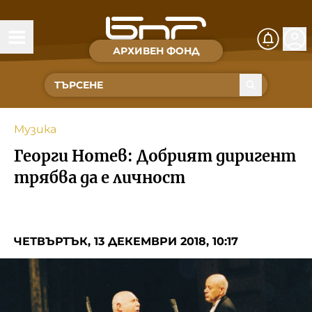
АРХИВЕН ФОНД
Времена и хора
Култура
Музика
Музика
Георги Нотев: Добрият диригент
Спорт
трябва да е личност
За Нас
ЧЕТВЪРТЪК, 13 ДЕКЕМВРИ 2018, 10:17
Съвет за електронни медии
БНР
БНР Новини
Детското.БНР