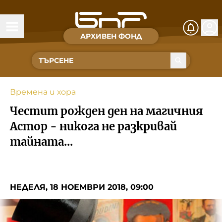
АРХИВЕН ФОНД
Времена и хора
Култура
Времена и хора
Музика
Честит рожден ден на магичния
Спорт
Астор - никога не разкривай
тайната...
За Нас
Съвет за електронни медии
НЕДЕЛЯ, 18 НОЕМВРИ 2018, 09:00
БНР
БНР Новини
Детското.БНР