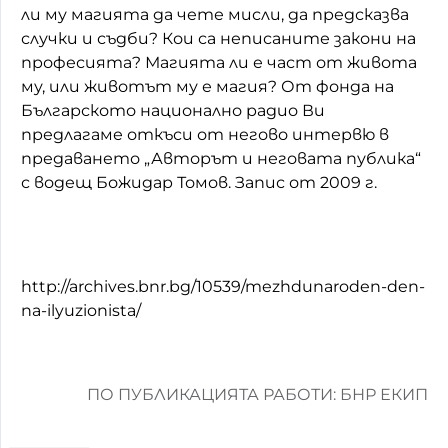
ли му магията да чете мисли, да предсказва
случки и съдби? Кои са неписаните закони на
професията? Магията ли е част от живота
му, или животът му е магия? От фонда на
Българското национално радио Ви
предлагаме откъси от негово интервю в
предаването „Авторът и неговата публика“
с водещ Божидар Томов. Запис от 2009 г.
http://archives.bnr.bg/10539/mezhdunaroden-den-
na-ilyuzionista/
ПО ПУБЛИКАЦИЯТА РАБОТИ: БНР ЕКИП