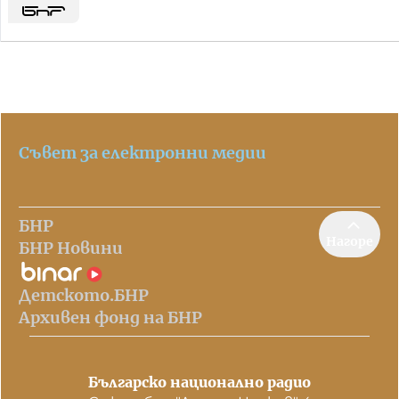
Съвет за електронни медии
БНР
Нагоре
БНР Новини
Детското.БНР
Архивен фонд на БНР
Българско национално радио