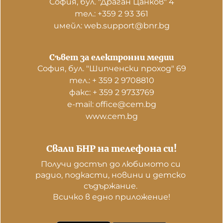
София, бул. "Драган Цанков" 4
тел.: +359 2 93 361
имейл: web.support@bnr.bg
Съвет за електронни медии
София, бул. "Шипченски проход" 69
тел.: + 359 2 9708810
факс: + 359 2 9733769
е-mail: office@cem.bg
www.cem.bg
Свали БНР на телефона си!
Получи достъп до любимото си 
радио, подкасти, новини и детско 
съдържание. 

Всичко в едно приложение!