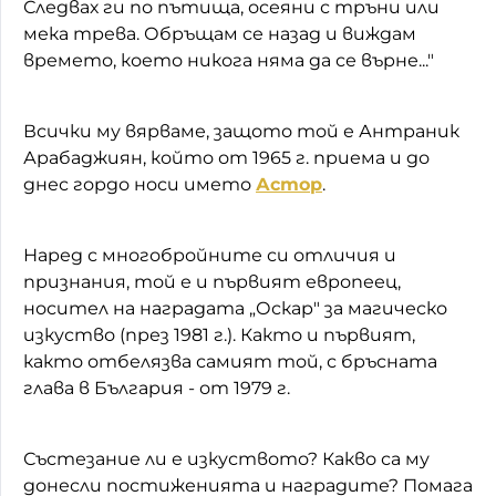
Следвах ги по пътища, осеяни с тръни или
мека трева. Обръщам се назад и виждам
времето, което никога няма да се върне..."
Всички му вярваме, защото той е Антраник
Арабаджиян, който от 1965 г. приема и до
днес гордо носи името
Астор
.
Наред с многобройните си отличия и
признания, той е и първият европеец,
носител на наградата „Оскар" за магическо
изкуство (през 1981 г.). Както и първият,
както отбелязва самият той, с бръсната
глава в България - от 1979 г.
Състезание ли е изкуството? Какво са му
донесли постиженията и наградите? Помага