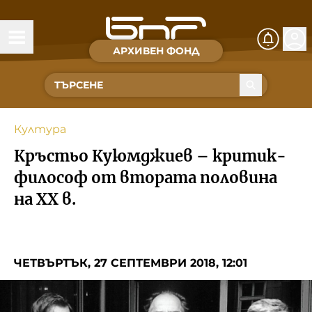
АРХИВЕН ФОНД
Времена и хора
Култура
Култура
Музика
Кръстьо Куюмджиев – критик-
Спорт
философ от втората половина
на XX в.
За Нас
Съвет за електронни медии
ЧЕТВЪРТЪК, 27 СЕПТЕМВРИ 2018, 12:01
БНР
БНР Новини
Детското.БНР