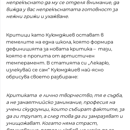
непрекъснато да му се отделя внимание, да
вижда у вас непрекъснатата готовност за
нежни грижи и ухажване.
Критици като Куюмджиев остават в
темелите на една школа, която формира
дефиницията за новата критика – тази,
която е пропита от артистичен
темперамент. В статията си „Лекарю,
излекувай се сам“ Куюмджиев най-ясно
обрисува своето разбиране:
Критиката е лично творчество, тя е съдба,
а не занаятчийско занимание, професия на
учени скудоумци, които събират фактите, за
да ги трупат, а след това да ги замразяват и
унищожават. Когато няма страст,