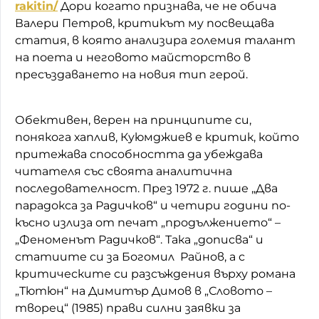
rakitin/
Дори когато признава, че не обича
Валери Петров, критикът му посвещава
статия, в която анализира големия талант
на поета и неговото майсторство в
пресъздаването на новия тип герой.
Обективен, верен на принципите си,
понякога хаплив, Куюмджиев е критик, който
притежава способността да убеждава
читателя със своята аналитична
последователност. През 1972 г. пише „Два
парадокса за Радичков“ и четири години по-
късно излиза от печат „продължението“ –
„Феноменът Радичков“. Така „дописва“ и
статиите си за Богомил Райнов, а с
критическите си разсъждения върху романа
„Тютюн“ на Димитър Димов в „Словото –
творец“ (1985) прави силни заявки за