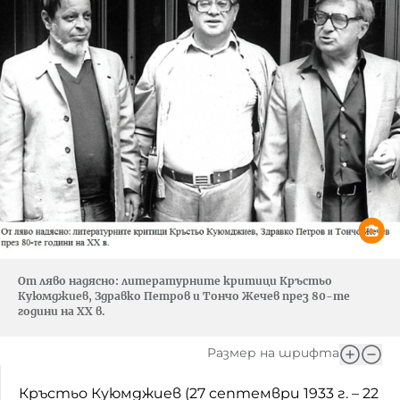
От ляво надясно: литературните критици Кръстьо
Куюмджиев, Здравко Петров и Тончо Жечев през 80-те
години на XX в.
Размер на шрифта
Кръстьо Куюмджиев (27 септември 1933 г. – 22