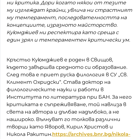
ни критика. Дори когато някои от тезите
му изглеждат крайни, увлича ни страстният
му темперамент, последователността на
концепциите, изразното майсторство.
Куюмджиев ни респектира като среща с
един зрял и темпераментен критически ум
.
Кръстьо Куюмджиев е роден в Свищов,
където завършва средното си образование.
След това е приет руска филология в СУ „Св.
Климент Охридски“. Става доктор на
филологическите науки и работи в
Института по литература при БАН. За него
критиката е съпреживяване, той навлиза в
света на автора и дълбае надълбоко, а не
нашироко. Вълнуват го толкова различни
творци като Яворов, Кирил Христов и
Никола Ракитин.
https://archives.bnr.bg/nikola-