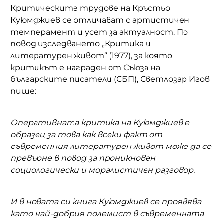
Критическите трудове на Кръстьо
Куюмджиев се отличават с артистичен
темперамент и усет за актуалност. По
повод изследването „Критика и
литературен живот“ (1977), за която
критикът е награден от Съюза на
българските писатели (СБП), Светлозар Игов
пише:
Оперативната критика на Куюмджиев е
образец за това как всеки факт от
съвременния литературен живот може да се
превърне в повод за проникновен
социологически и моралистичен разговор.
И в новата си книга Куюмджиев се проявява
като най-добрия полемист в съвременната