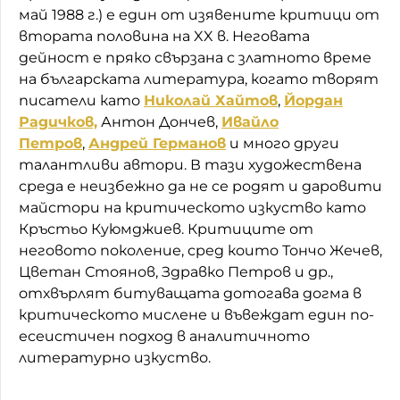
май 1988 г.) е един от изявените критици от
втората половина на XX в. Неговата
дейност е пряко свързана с златното време
на българската литература, когато творят
писатели като
Николай Хайтов
,
Йордан
Радичков,
Антон Дончев,
Ивайло
Петров
,
Андрей Германов
и много други
талантливи автори. В тази художествена
среда е неизбежно да не се родят и даровити
майстори на критическото изкуство като
Кръстьо Куюмджиев. Критиците от
неговото поколение, сред които Тончо Жечев,
Цветан Стоянов, Здравко Петров и др.,
отхвърлят битуващата дотогава догма в
критическото мислене и въвеждат един по-
есеистичен подход в аналитичното
литературно изкуство.