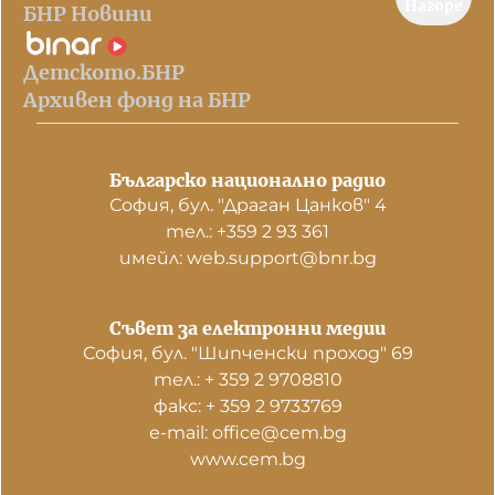
Нагоре
БНР Новини
Детското.БНР
Архивен фонд на БНР
Българско национално радио
София, бул. "Драган Цанков" 4
тел.: +359 2 93 361
имейл: web.support@bnr.bg
Съвет за електронни медии
София, бул. "Шипченски проход" 69
тел.: + 359 2 9708810
факс: + 359 2 9733769
е-mail: office@cem.bg
www.cem.bg