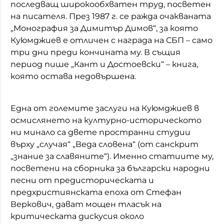
последващ широкообхватен труд, посветен
на писателя. През 1987 г. се ражда очакваната
„Монография за Димитър Димов“, за която
Куюмджиев е отличен с награда на СБП – само
три дни преди кончината му. В същия
период пише „Кант и Достоевски“ – книга,
която остава недовършена.
Една от големите заслуги на Куюмджиев в
осмислянето на културно-историческото
ни минало са двете пространни студии
върху „случая“ „Веда словена“ (от санскрит
„знание за славяните“). Именно статиите му,
посветени на сборника за български народни
песни от предисторическата и
предхристиянската епоха от Стефан
Веркович, дават мощен тласък на
критическата дискусия около