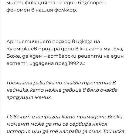
мистификацията на един безспорен
феномен в нашия фолклор.
Артистичният подход в изказа на
Куюмджиев прозира дори в книгата му „Ела,
Боже, да ядем – готварски рецепти на един
естет“, издадена през 1992 г.:
Греяната ракийка ни очаква трепетно в
чайника, като нежна девица в бяло очаква
грядущия жених.
Гювечът е капризен като примадона, всеки
момент може да ти се сервира някоя
история или да те направи за смях. Той иска