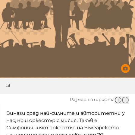
1d
Размер на шрифта
Винаги сред най-силните и авторитетни у
нас, но и оркестър с мисия. Такъв е
Симфоничният оркестър на Българското
национално радио през повече от 70-