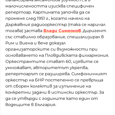
малочислеността изисква специфичен
репертоар. Картината започва да се
променя след 1951 г., когато начело на
Държавния радиооркестър (така се наричал
тогава) застава
Влади Симеонов
. Диригент
със стабилно образование, специализирал в
Рим и Виена и вече доказал
организаторските си възможности при
основаването на Пловдивската филхармония.
Оркестрантите стават 60, изявите се
умножават, авторитетът укрепва,
репертоарът се разширява. Симфоничният
оркестър на БНР постепенно се превръща
от сборен колектив за изпълнение на
конкретни задачи в истински оркестър. За
да се утвърди с годините като един от
водещите в България.