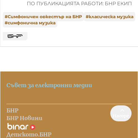
ПО ПУБЛИКАЦИЯТА РАБОТИ: БНР ЕКИП
#
Симфоничен оркестър на БНР
#
класическа музика
#
симфонична музика
Съвет за електронни медии
БНР
Нагоре
БНР Новини
Детското.БНР