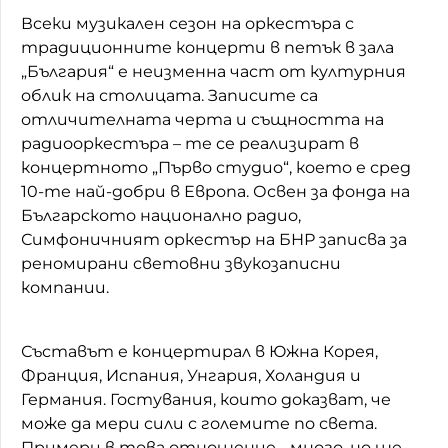
Всеки музикален сезон на оркестъра с
традиционните концерти в петък в зала
„България“ е неизменна част от културния
облик на столицата. Записите са
отличителната черта и същността на
радиооркестъра – те се реализират в
концертното „Първо студио“, което е сред
10-те най-добри в Европа. Освен за фонда на
Българското национално радио,
Симфоничният оркестър на БНР записва за
реномирани световни звукозаписни
компании.
Съставът е концертирал в Южна Корея,
Франция, Испания, Унгария, Холандия и
Германия. Гостувания, които доказват, че
може да мери сили с големите по света.
Примери в това отношение - много, но ще