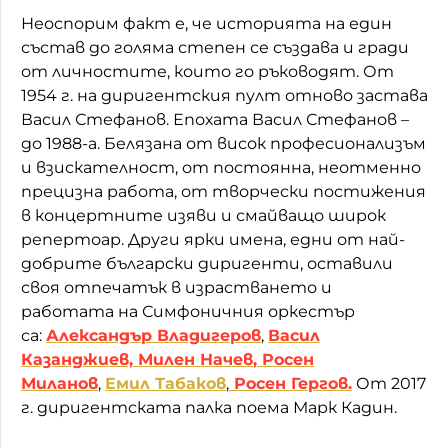
Неоспорим факт е, че историята на един
състав до голяма степен се създава и гради
от личностите, които го ръководят. От
1954 г. на диригентския пулт отново застава
Васил Стефанов. Епохата Васил Стефанов –
до 1988-а. Белязана от висок професионализъм
и взискателност, от постоянна, неотменно
прецизна работа, от творчески постижения
в концертните изяви и смайващо широк
репертоар. Други ярки имена, едни от най-
добрите български диригенти, оставили
своя отпечатък в израстването и
работата на Симфоничния оркестър
са:
Александър Владигеров
,
Васил
Казанджиев,
Милен Начев
,
Росен
Миланов
,
Емил Табаков
,
Росен Гергов.
От 2017
г. диригентската палка поема Марк Кадин.