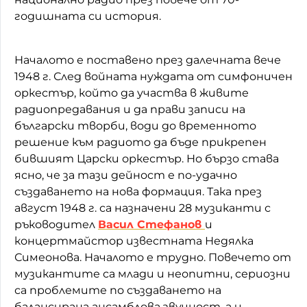
годишната си история.
Началото е поставено през далечната вече
1948 г. След войната нуждата от симфоничен
оркестър, който да участва в живите
радиопредавания и да прави записи на
български творби, води до временното
решение към радиото да бъде прикрепен
бившият Царски оркестър. Но бързо става
ясно, че за тази дейност е по-удачно
създаването на нова формация. Така през
август 1948 г. са назначени 28 музиканти с
ръководител
Васил Стефанов
и
концертмайстор известната Недялка
Симеонова. Началото е трудно. Повечето от
музикантите са млади и неопитни, сериозни
са проблемите по създаването на
балансирана ансамблова звучност, а и