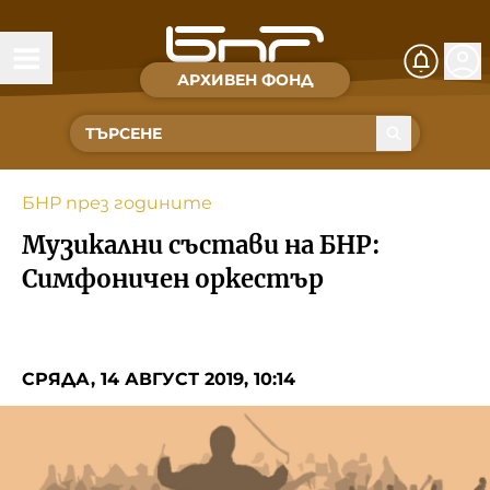
АРХИВЕН ФОНД
Времена и хора
Култура
БНР през годините
Музика
Музикални състави на БНР:
Спорт
Симфоничен оркестър
За Нас
СРЯДА, 14 АВГУСТ 2019, 10:14
Съвет за електронни медии
БНР
БНР Новини
Детското.БНР