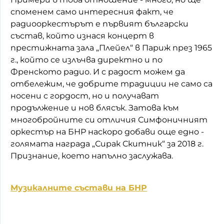
споменем само интересния факт, че
радиооркестърът е първият български
състав, който изнася концерт в
престижната зала „Плейел“ в Париж през 1965
г., който се излъчва директно и по
Френското радио. И с радост можем да
отбележим, че добрите традиции не само са
носени с гордост, но и получават
продължение и нов блясък. Затова към
многобройните си отличия Симфоничният
оркестър на БНР наскоро добави още едно -
голямата награда „Сирак Скитник“ за 2018 г.
Признание, което напълно заслужава.
Музикалните състави на БНР