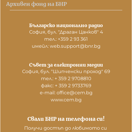
Архивен фонд на БНР
Българско национално радио
София, бул. "Драган Цанков" 4
тел.: +359 2 93 361
имейл: web.support@bnr.bg
Съвет за електронни медии
София, бул. "Шипченски проход" 69
тел.: + 359 2 9708810
факс: + 359 2 9733769
е-mail: office@cem.bg
www.cem.bg
Свали БНР на телефона си!
Получи достъп до любимото си 