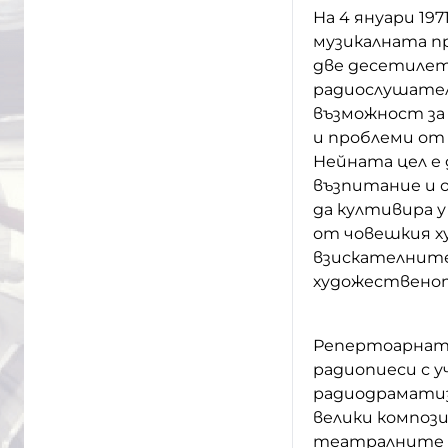
На 4 януари 19
музикалната пр
две десетилети
радиослушател
възможност за
и проблеми от
Нейната цел е
възпитание и 
да култивира у
от човешкия ху
взискателните
художественот
Репертоарната
радиопиеси с 
радиодраматиз
велики композ
театралните з