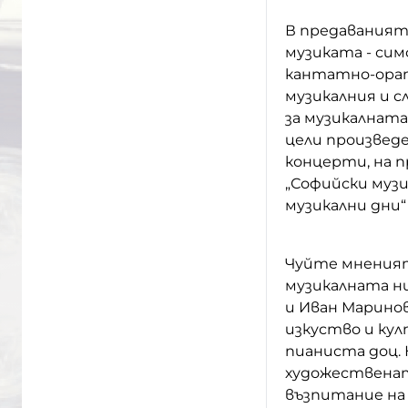
В предаваният
музиката - сим
кантатно-орат
музикалния и с
за музикалнат
цели произведе
концерти, на 
„Софийски музи
музикални дни“ 
Чуйте мнения
музикалната н
и Иван Марино
изкуство и кул
пианиста доц.
художественат
възпитание на