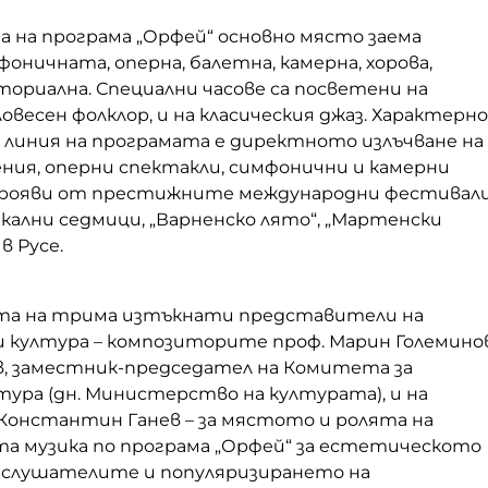
а на програма „Орфей“ основно място заема
фоничната, оперна, балетна, камерна, хорова,
ориална. Специални часове са посветени на
ловесен фолклор, и на класическия джаз. Характерно
а линия на програмата е директното излъчване на
ния, оперни спектакли, симфонични и камерни
прояви от престижните международни фестивал
кални седмици, „Варненско лято“, „Мартенски
в Русе.
та на трима изтъкнати представители на
и култура – композиторите проф. Марин Големино
в, заместник-председател на Комитета за
тура (дн. Министерство на културата), и на
 Константин Ганев – за мястото и ролята на
а музика по програма „Орфей“ за естетическото
 слушателите и популяризирането на