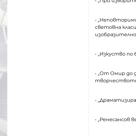
• „При изворит
• „Неповторими
световна клас
изобразително
• „Изкуство по
• „От Омир до 
творчеството 
• „Драматизира
• „Ренесансов 