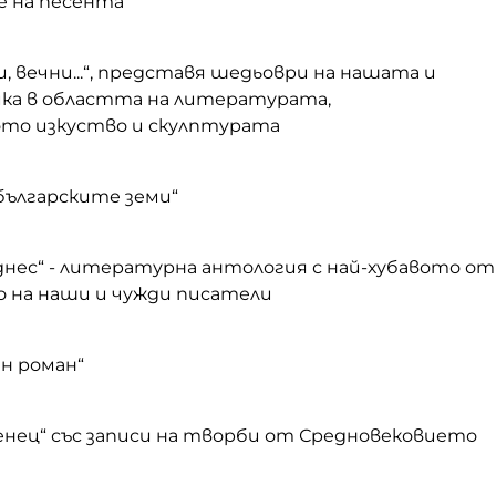
е на песента“
, вечни...“, представя шедьоври на нашата и
ика в областта на литературата,
то изкуство и скулптурата
 българските земи“
днес“ - литературна антология с най-хубавото от
на наши и чужди писатели
н роман“
венец“ със записи на творби от Средновековието