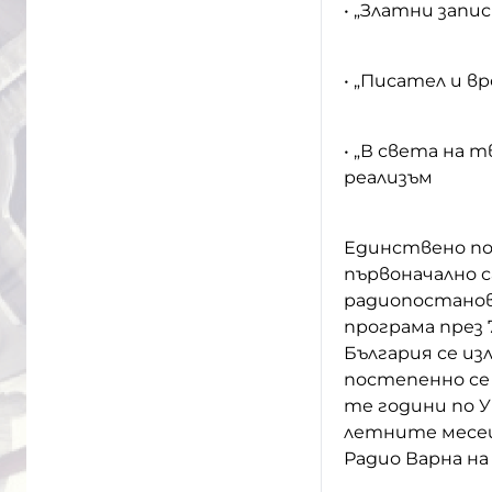
• „Златни запис
• „Писател и в
• „В света на 
реализъм
Единствено по
първоначално с
радиопостанов
програма през 
България се из
постепенно се 
те години по 
летните месец
Радио Варна на 