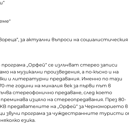
и“
реме"
твореца“, за актуални въпроси на социалистическия
 програма „Орфей“ се излъчват стерео записи
амо на музикални произведения, а по-късно и на
ки и литературни предавания. Именно по тази
70-те години на миналия век за първи път в
лъчва стереофонично предаване, след което
преминава изцяло на стереопредавания. През 80-
УКВ предавателите на „Орфей“ за Черноморието в
и звучи програма за чуждестранните туристи 
няколко езика.