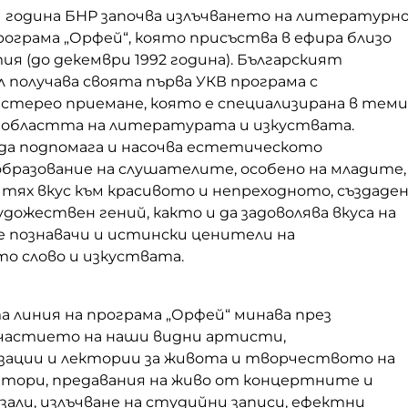
71 година БНР започва излъчването на литературно
ограма „Орфей“, която присъства в ефира близо
я (до декември 1992 година). Българският
 получава своята първа УКВ програма с
 стерео приемане, която е специализирана в теми
 областта на литературата и изкуствата.
 да подпомага и насочва естетическото
образование на слушателите, особено на младите,
 тях вкус към красивото и непреходното, създаде
дожествен гений, както и да задоволява вкуса на
 познавачи и истински ценители на
о слово и изкуствата.
 линия на програма „Орфей“ минава през
участието на наши видни артисти,
ации и лектории за живота и творчеството на
итори, предавания на живо от концертните и
али, излъчване на студийни записи, ефектни