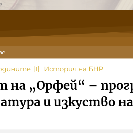
Р
ас
годините
〣
История на БНР
т на „Орфей“ – прог
атура и изкуство на