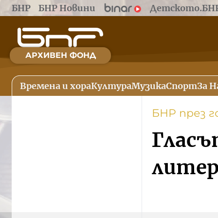
БНР
БНР Новини
Детското.БН
АРХИВЕН ФОНД
Времена и хора
Култура
Музика
Спорт
За Н
БНР през 
Гласъ
литер