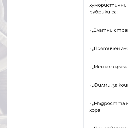
хумористични 
рубрики са:
• „Златни стра
• „Поетичен ал
• „Мен ме измъч
• „Филми, за ко
• „Мъдростта н
хора