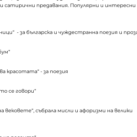
и сатирични предавания. Популярни и интересни
ници“ - за българска и чуждестранна поезия и проз
бум“
ва красотата“ - за поезия
ито се говори“
а вековете“, събрала мисли и афоризми на велики