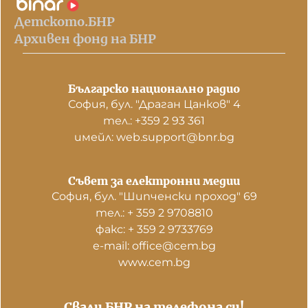
Детското.БНР
Архивен фонд на БНР
Българско национално радио
София, бул. "Драган Цанков" 4
тел.: +359 2 93 361
имейл: web.support@bnr.bg
Съвет за електронни медии
София, бул. "Шипченски проход" 69
тел.: + 359 2 9708810
факс: + 359 2 9733769
е-mail: office@cem.bg
www.cem.bg
Свали БНР на телефона си!