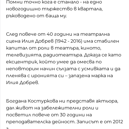
Помни точно кога е станало - на едно
новогодишно тържество в квартала,
ръководено от баща му.
След повече от 40 години на театрална
сцена Илия Добрев (1942 - 2016) има стабилен
капитал от роли в театъра, киното,
телевизията, радиотеатъра. Доказа се като
ексцентрик, който умее да омесва по
неповторим начин сълзата с усмивката и да
пленява с иронията си – запазена марка на
Илия Добрев.
Богдана Костуркова ни представя актьора,
дал живот на забележителни роли и
посветил повече от 30 години на
преподавателска дейност. Записът е от 2012
г.