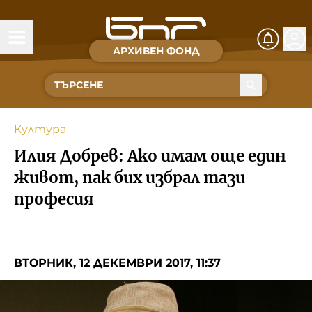
АРХИВЕН ФОНД
Времена и хора
Култура
Култура
Музика
Илия Добрев: Ако имам още един
Спорт
живот, пак бих избрал тази
професия
За Нас
Съвет за електронни медии
ВТОРНИК, 12 ДЕКЕМВРИ 2017, 11:37
БНР
БНР Новини
Детското.БНР