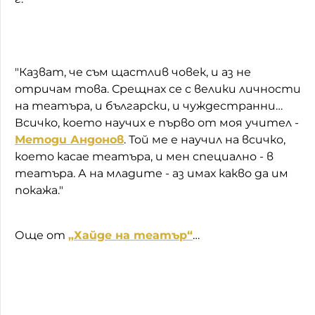
"Казват, че съм щастлив човек, и аз не
отричам това. Срещнах се с велики личности
на театъра, и български, и чуждестранни…
Всичко, което научих е първо от моя учител -
Методи Андонов
. Той ме е научил на всичко,
което касае театъра, и мен специално - в
театъра. А на младите - аз имах какво да им
покажа."
Още от
„Хайде на театър“
…