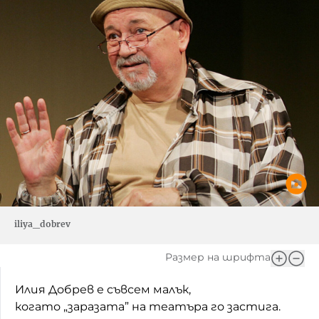
iliya_dobrev
Размер на шрифта
Илия Добрев е съвсем малък,
когато „заразата” на театъра го застига.