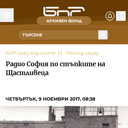
АРХИВЕН ФОНД
Времена и хора
Култура
БНР през годините
〣
Поглед назад
Музика
Радио София по стъпките на
Спорт
Щастливеца
За Нас
ЧЕТВЪРТЪК, 9 НОЕМВРИ 2017, 08:38
Съвет за електронни медии
БНР
БНР Новини
Детското.БНР