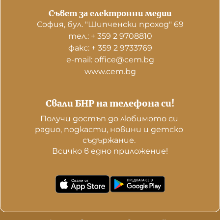
Съвет за електронни медии
София, бул. "Шипченски проход" 69
тел.: + 359 2 9708810
факс: + 359 2 9733769
е-mail: office@cem.bg
www.cem.bg
Свали БНР на телефона си!
Получи достъп до любимото си 
радио, подкасти, новини и детско 
съдържание. 

Всичко в едно приложение!