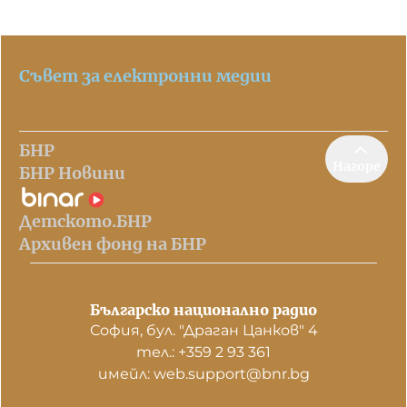
Съвет за електронни медии
БНР
Нагоре
БНР Новини
Детското.БНР
Архивен фонд на БНР
Българско национално радио
София, бул. "Драган Цанков" 4
тел.: +359 2 93 361
имейл: web.support@bnr.bg