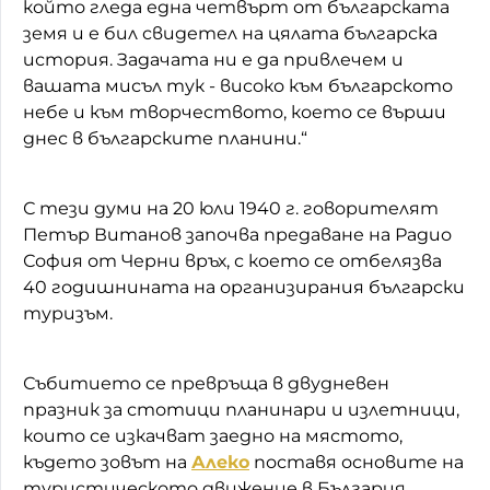
който гледа една четвърт от българската
земя и е бил свидетел на цялата българска
история. Задачата ни е да привлечем и
вашата мисъл тук - високо към българското
небе и към творчеството, което се върши
днес в българските планини.“
С тези думи на 20 юли 1940 г. говорителят
Петър Витанов започва предаване на Радио
София от Черни връх, с което се отбелязва
40 годишнината на организирания български
туризъм.
Събитието се превръща в двудневен
празник за стотици планинари и излетници,
които се изкачват заедно на мястото,
където зовът на
Алеко
поставя основите на
туристическото движение в България.