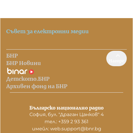
Съвет за електронни медии
БНР
Нагоре
БНР Новини
Детското.БНР
Архивен фонд на БНР
Българско национално радио
София, бул. "Драган Цанков" 4
тел.: +359 2 93 361
имейл: web.support@bnr.bg