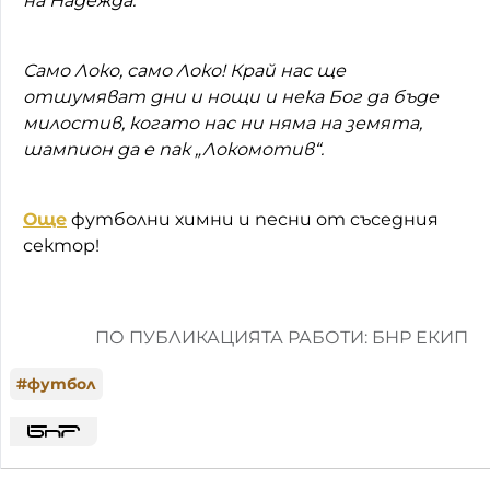
на Надежда.
Само Локо, само Локо! Край нас ще
отшумяват дни и нощи и нека Бог да бъде
милостив, когато нас ни няма на земята,
шампион да е пак „Локомотив“.
Още
футболни химни и песни от съседния
сектор!
ПО ПУБЛИКАЦИЯТА РАБОТИ: БНР ЕКИП
#
футбол