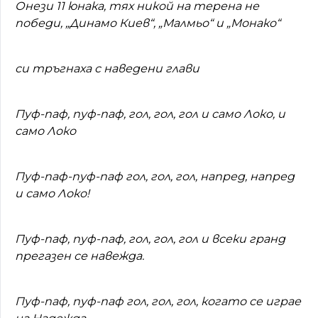
Онези 11 юнака, тях никой на терена не
победи, „Динамо Киев“, „Малмьо“ и „Монако“
си тръгнаха с наведени глави
Пуф-паф, пуф-паф, гол, гол, гол и само Локо, и
само Локо
Пуф-паф-пуф-паф гол, гол, гол, напред, напред
и само Локо!
Пуф-паф, пуф-паф, гол, гол, гол и всеки гранд
прегазен се навежда.
Пуф-паф, пуф-паф гол, гол, гол, когато се играе