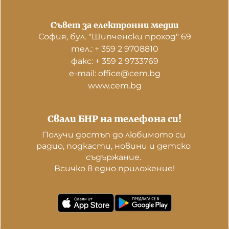
Съвет за електронни медии
София, бул. "Шипченски проход" 69
тел.: + 359 2 9708810
факс: + 359 2 9733769
е-mail: office@cem.bg
www.cem.bg
Свали БНР на телефона си!
Получи достъп до любимото си 
радио, подкасти, новини и детско 
съдържание. 

Всичко в едно приложение!