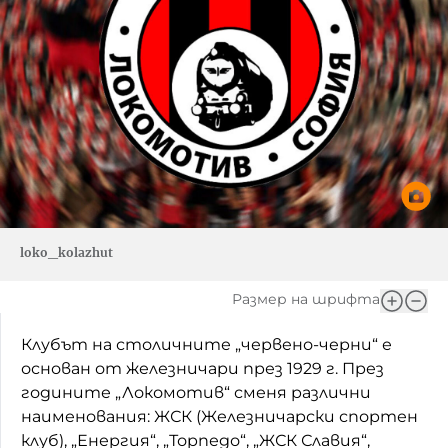
loko_kolazhut
Размер на шрифта
Клубът на столичните „червено-черни“ е
основан от железничари през 1929 г. През
годините „Локомотив“ сменя различни
наименования: ЖСК (Железничарски спортен
клуб), „Енергия“, „Торпедо“, „ЖСК Славия“,