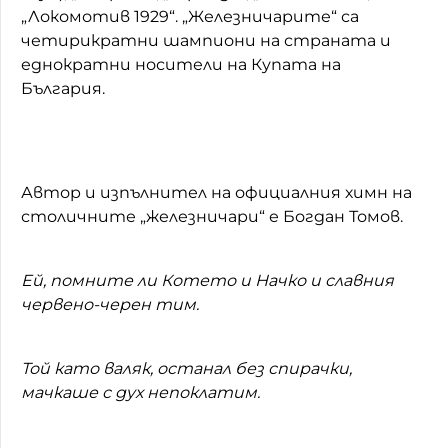
„Локомотив 1929“. „Железничарите“ са
четирикратни шампиони на страната и
еднократни носители на Купата на
България.
Автор и изпълнител на официалния химн на
столичните „железничари“ е Богдан Томов.
Ей, помните ли Котето и Начко и славния
червено-черен тим.
Той като валяк, останал без спирачки,
мачкаше с дух непоклатим.