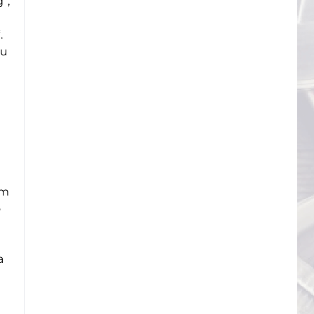
“,
.
ни
ът
о
а