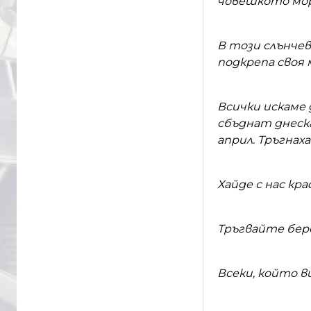
човешкото мор
В този слънчев
подкрепа своя 
Всички искаме 
сбъднат днеск
април.
Тръгнаха
Хайде с нас кр
Тръгвайте беро
Всеки, който ви