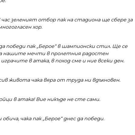
е.
 час зеленият отбор пак на стадиона ще сбере за
многогласен хор.
да победи пак „Берое“ в шампионски стил. Ще се
а нашите мечти в пролетния радостен
 играчите в атака, в поход сме и ние всеки ден.
асив живота чака вяра от труда ни вдъхновен.
йци в атака! Вие никъде не сте сами.
 обича, чака пак „Берое“ днес да победи.