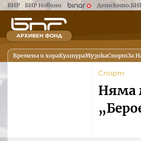
БНР
БНР Новини
Детското.БН
АРХИВЕН ФОНД
Времена и хора
Култура
Музика
Спорт
За Н
Спорт
Няма 
„Беро