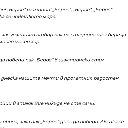
! „Берое“ шампион! „Берое“, „Берое“, „Берое“
а се човешкото море.
 час зеленият отбор пак на стадиона ще сбере за
многогласен хор.
да победи пак „Берое“ в шампионски стил.
 днеска нашите мечти в пролетния радостен
йци в атака! Вие никъде не сте сами.
 обича, чака пак „Берое“ днес да победи.
Люшка се