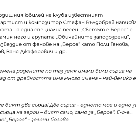
-годишния юбилей на клуба известният
 артист и композитор Стефан Вълдобрев написв
ата на една специална песен. „Светът е Берое“ е
амия него и групата „Обичайните заподозрени“,
съзвездие от фенове на „Берое“ като Поли Генова,
, Ваня Джаферович и др.
мена родените по таз земя имали били сърца на
ад от древността има много имена – най-велико е
ене бият две сърца! Две сърца – едното мое и едно з
сърца на герои – бият само, само за „Берое“. Е-о-е…
е! „Берое“ – зелени богове.