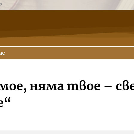
Р
ас
мое, няма твое – с
е“