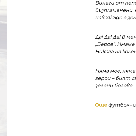
Винаги от пепе
възпламенени. 
навсякъде е зел
Да! Да! Да! В м
„Берое“. Имаме 
Никога на колен
Няма мое, няма
герои – бият са
зелени богове.
Още
футболни 