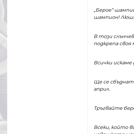
„Берое“ шампион
шампион! Люшк
В този слънчев
подкрепа своя 
Всички искаме 
Ще се сбъднат
април.
Тръгвайте беро
Всеки, който ви