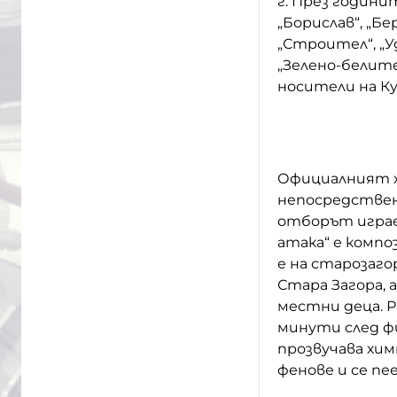
г. През години
„Борислав“, „Бер
„Строител“, „Уд
„Зелено-белите
носители на Ку
Официалният хи
непосредствено
отборът играе
атака“ е компо
е на старозаго
Стара Загора, 
местни деца. Р
минути след ф
прозвучава хи
фенове и се пе