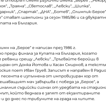
те отборът сменя различни имена: „Верея“, „Рекорд
оя“, „Траяна“, „Светослав“, „Левски“, „Шипка“,
арник“, „Спартак“, „ДНА“, „Ботев“, „Олимпик-Берое“
“ стават шампиони за сезон 1985/86 и са двукрат
пата на България.
мн на „Берое“ е написан през 1986 г.
 преди финала за Купата на България, когато
 реванш срещу „Левски“. „Тръгвайте беройци в
зиран от Донка Йотова и Хасан Смирнов, а текст
рския поет Иван Груев. Записът е направен в Ради
а песента е изпълнена от импровизиран хор от
ешаващият мач завършва с победа за „Берое“, а
иналния съдийски сигнал от уредбата на стадион
мнът, който веднага е запят от екзалтираните
е и до днес по трибуните на града на липите.