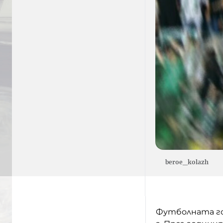
beroe_kolazh
Футболната го