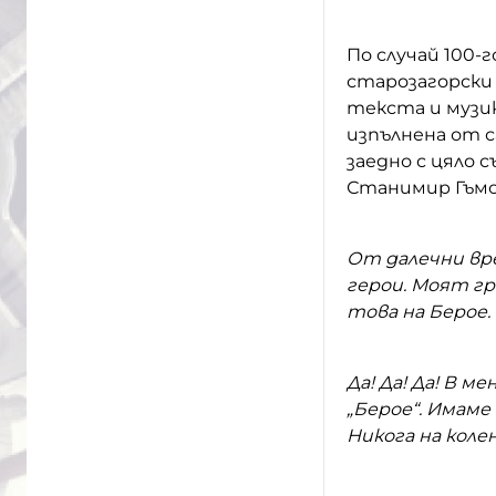
По случай 100
старозагорски
текста и музик
изпълнена от с
заедно с цяло 
Станимир Гъмов
От далечни вре
герои. Моят гр
това на Берое.
Да! Да! Да! В м
„Берое“. Имаме 
Никога на колен