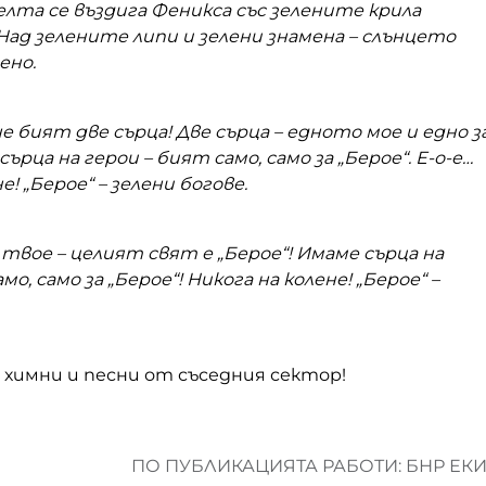
лта се въздига Феникса със зелените крила
Над зелените липи и зелени знамена – слънцето
ено.
ене бият две сърца! Две сърца – едното мое и едно з
сърца на герои – бият само, само за „Берое“. Е-о-е…
е! „Берое“ – зелени богове.
 твое – целият свят е „Берое“! Имаме сърца на
мо, само за „Берое“! Никога на колене! „Берое“ –
химни и песни от съседния сектор!
ПО ПУБЛИКАЦИЯТА РАБОТИ: БНР ЕК