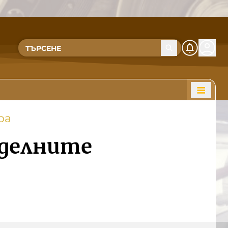
ра
оделните