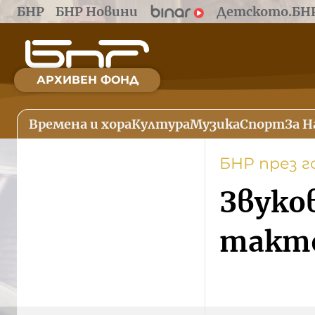
БНР
БНР Новини
Детското.БН
АРХИВЕН ФОНД
Времена и хора
Култура
Музика
Спорт
За Н
БНР през 
Звуко
такто