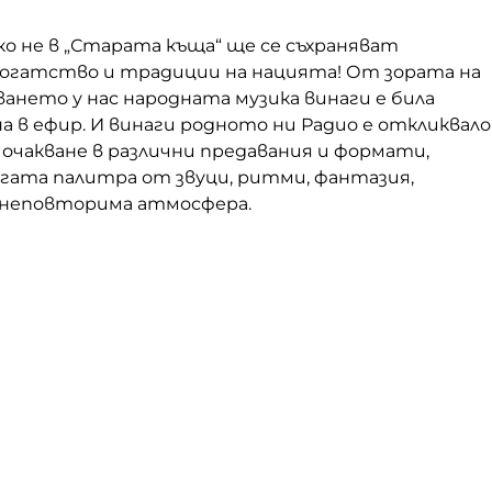
ако не в „Старата къща“ ще се съхраняват
огатство и традиции на нацията! От зората на
ането у нас народната музика винаги е била
на в ефир. И винаги родното ни Радио е откликвало
очакване в различни предавания и формати,
огата палитра от звуци, ритми, фантазия,
 неповторима атмосфера.