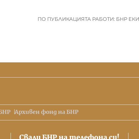
ПО ПУБЛИКАЦИЯТА РАБОТИ: БНР ЕК
БНР
Архивен фонд на БНР
Свали БНР на телефона си!