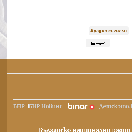
#
радио сигнали
БНР
БНР Новини
Детското.
Българско национално радио