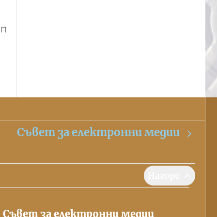
ИП
Съвет за електронни медии
Нагоре
Съвет за електронни медии