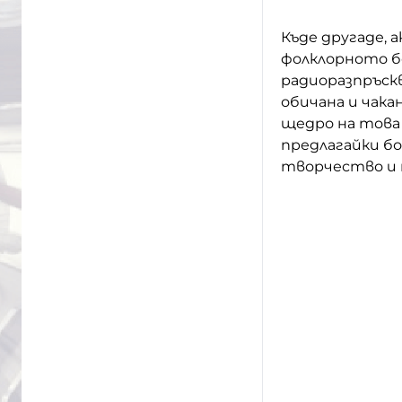
Къде другаде, 
фолклорното б
радиоразпръскв
обичана и чака
щедро на това 
предлагайки б
творчество и