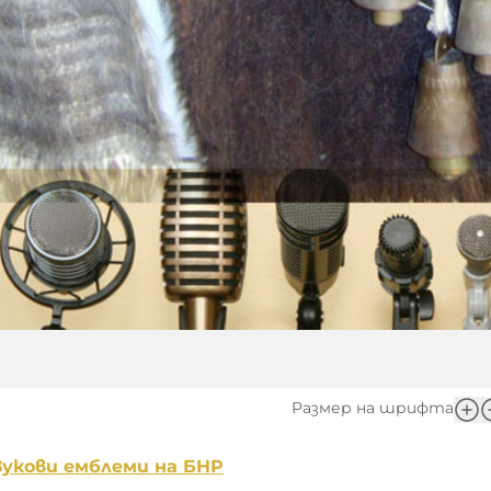
Размер на шрифта
вукови емблеми на БНР