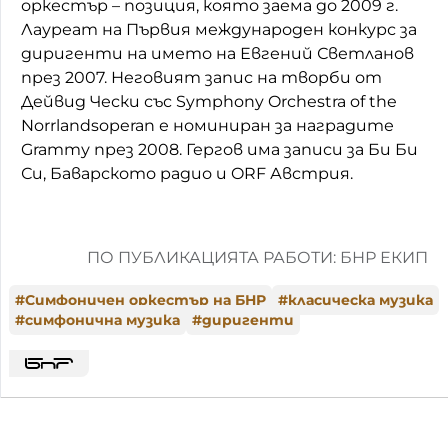
оркестър – позиция, която заема до 2009 г.
Лауреат на Първия международен конкурс за
диригенти на името на Евгений Светланов
през 2007. Неговият запис на творби от
Дейвид Чески със Symphony Orchestra of the
Norrlandsoperan е номиниран за наградите
Grammу през 2008. Гергов има записи за Би Би
Си, Баварското радио и ORF Австрия.
ПО ПУБЛИКАЦИЯТА РАБОТИ: БНР ЕКИП
#
Симфоничен оркестър на БНР
#
класическа музика
#
симфонична музика
#
диригенти