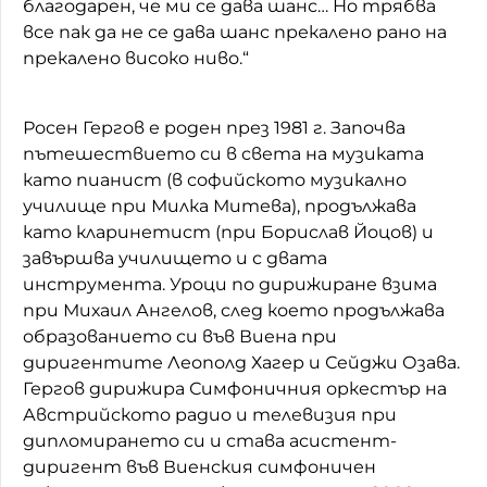
благодарен, че ми се дава шанс… Но трябва
все пак да не се дава шанс прекалено рано на
прекалено високо ниво.“
Росен Гергов е роден през 1981 г. Започва
пътешествието си в света на музиката
като пианист (в софийското музикално
училище при Милка Митева), продължава
като кларинетист (при Борислав Йоцов) и
завършва училището и с двата
инструмента. Уроци по дирижиране взима
при Михаил Ангелов, след което продължава
образованието си във Виена при
диригентите Леополд Хагер и Сейджи Озава.
Гергов дирижира Симфоничния оркестър на
Австрийското радио и телевизия при
дипломирането си и става асистент-
диригент във Виенския симфоничен