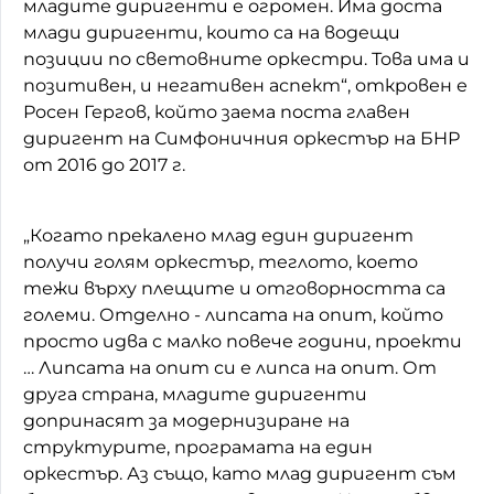
младите диригенти е огромен. Има доста
млади диригенти, които са на водещи
позиции по световните оркестри. Това има и
позитивен, и негативен аспект“, откровен е
Росен Гергов, който заема поста главен
диригент на Симфоничния оркестър на БНР
от 2016 до 2017 г.
„Когато прекалено млад един диригент
получи голям оркестър, теглото, което
тежи върху плещите и отговорността са
големи. Отделно - липсата на опит, който
просто идва с малко повече години, проекти
… Липсата на опит си е липса на опит. От
друга страна, младите диригенти
допринасят за модернизиране на
структурите, програмата на един
оркестър. Аз също, като млад диригент съм