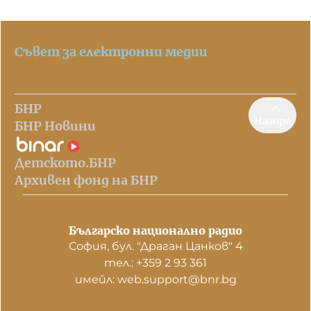
Съвет за електронни медии
БНР
Нагоре
БНР Новини
Детското.БНР
Архивен фонд на БНР
Българско национално радио
София, бул. "Драган Цанков" 4
тел.: +359 2 93 361
имейл: web.support@bnr.bg