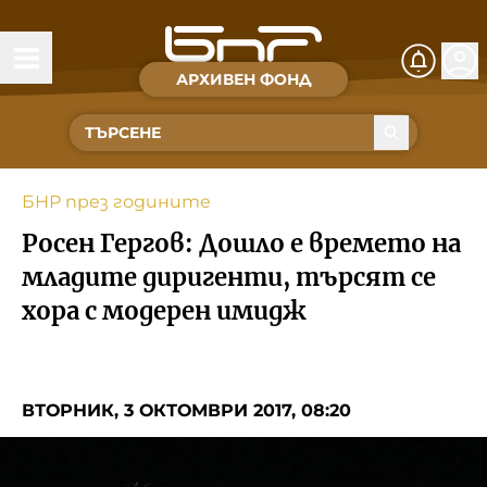
АРХИВЕН ФОНД
Времена и хора
Култура
БНР през годините
Музика
Росен Гергов: Дошло е времето на
Спорт
младите диригенти, търсят се
хора с модерен имидж
За Нас
Съвет за електронни медии
ВТОРНИК, 3 ОКТОМВРИ 2017, 08:20
БНР
БНР Новини
Детското.БНР