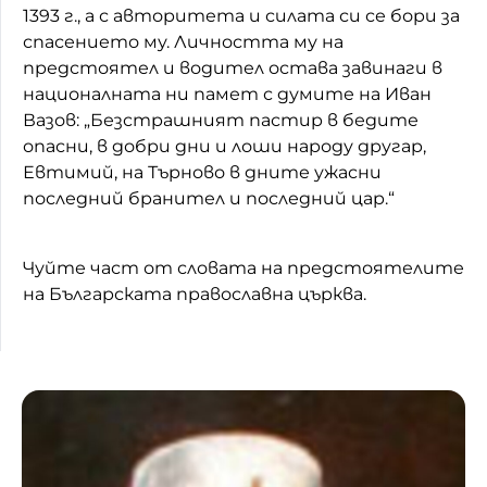
1393 г., а с авторитета и силата си се бори за
спасението му. Личността му на
предстоятел и водител остава завинаги в
националната ни памет с думите на Иван
Вазов: „Безстрашният пастир в бедите
опасни, в добри дни и лоши народу другар,
Евтимий, на Търново в дните ужасни
последний бранител и последний цар.“
Чуйте част от словата на предстоятелите
на Българската православна църква.