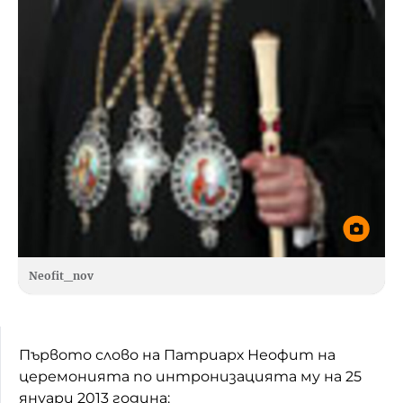
Neofit_nov
Първото слово на Патриарх Неофит на
церемонията по интронизацията му на 25
януари 2013 година: