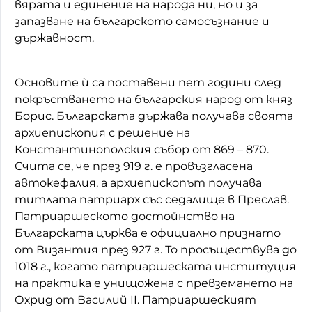
вярата и единение на народа ни, но и за
запазване на българското самосъзнание и
държавност.
Основите ѝ са поставени пет години след
покръстването на българския народ от княз
Борис. Българската държава получава своята
архиепископия с решение на
Константинополския събор от 869 – 870.
Счита се, че през 919 г. е провъзгласена
автокефалия, а архиепископът получава
титлата патриарх със седалище в Преслав.
Патриаршеското достойнство на
Българската църква е официално признато
от Византия през 927 г. То просъществува до
1018 г., когато патриаршеската институция
на практика е унищожена с превземането на
Охрид от Василий II. Патриаршеският