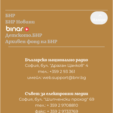
БНР
Нагоре
БНР Новини
Детското.БНР
Архивен фонд на БНР
Българско национално радио
София, бул. "Драган Цанков" 4
тел.: +359 2 93 361
имейл: web.support@bnr.bg
Съвет за електронни медии
София, бул. "Шипченски проход" 69
тел.: + 359 2 9708810
факс: + 359 2 9733769