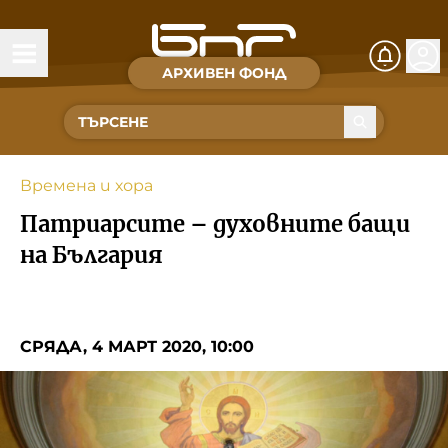
АРХИВЕН ФОНД
Времена и хора
Култура
Времена и хора
Музика
Патриарсите – духовните бащи
Спорт
на България
За Нас
СРЯДА, 4 МАРТ 2020, 10:00
Съвет за електронни медии
БНР
БНР Новини
Детското.БНР