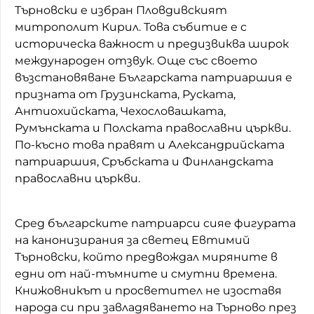
Търновски е избран Пловдивският
митрополит Кирил. Това събитие е с
историческа важност и предизвиква широк
международен отзвук. Още със своето
възстановяване Българската патриаршия е
призната от Грузинската, Руската,
Антиохийската, Чехословашката,
Румънската и Полската православни църкви.
По-късно това правят и Александрийската
патриаршия, Сръбската и Финландската
православни църкви.
Сред българските патриарси сияе фигурата
на канонизирания за светец Евтимий
Търновски, който предвождал миряните в
едни от най-тъмните и смутни времена.
Книжовникът и просветител не изоставя
народа си при завладяването на Търново през