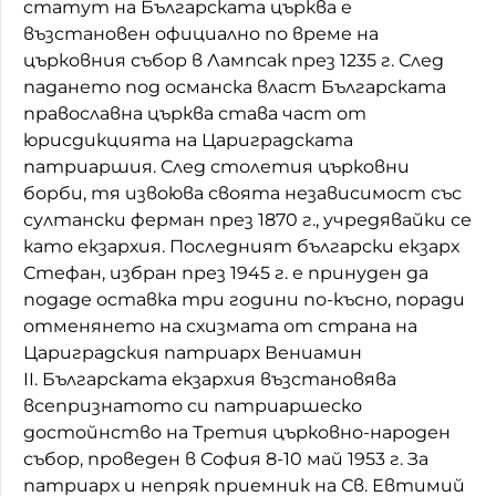
статут на Българската църква е
възстановен официално по време на
църковния събор в Лампсак през 1235 г. След
падането под османска власт Българската
православна църква става част от
юрисдикцията на Цариградската
патриаршия. След столетия църковни
борби, тя извоюва своята независимост със
султански ферман през 1870 г., учредявайки се
като екзархия. Последният български екзарх
Стефан, избран през 1945 г. е принуден да
подаде оставка три години по-късно, поради
отменянето на схизмата от страна на
Цариградския патриарх Вениамин
II. Българската екзархия възстановява
всепризнатото си патриаршеско
достойнство на Третия църковно-народен
събор, проведен в София 8-10 май 1953 г. За
патриарх и непряк приемник на Св. Евтимий