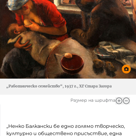
„Работническо семейство“, 1937 г., ХГ Стара Загора
Размер на шрифта
„Ненко Балкански бе едно голямо творческо,
културно и обществено присъствие, една