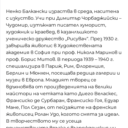
Ненко Балкански израства в среда, наситена
с изкуство. Учи при Димитър Чорбаджийски –
Чудомир, изтъкнат писател хуморист,
художник и краевед, в казанлъшкото
ученическо дружество „Рисувач“. През 1930 г.
завършва живопис в Художествената
академия в София при проф. Никола Маринов и
проф. Борис Митов. В периода 1939 – 1940 г.
специализира в Париж, Рим, Флоренция,
Берлин и Мюнхен, посещава редица галерии и
музеи в Европа. Младият творец се
вдъхновява от произведенията на велики
майстори на четката като Диего Веласкес,
Франсиско де Сурбаран, Франсиско Гоя, Едуар
Мане, Пол Сезан, от пейзажите на френския
живописец Ролан Удо, когото смята за идеал.
В творчеството му се усеща
приемствената връзка с възрожденския ни