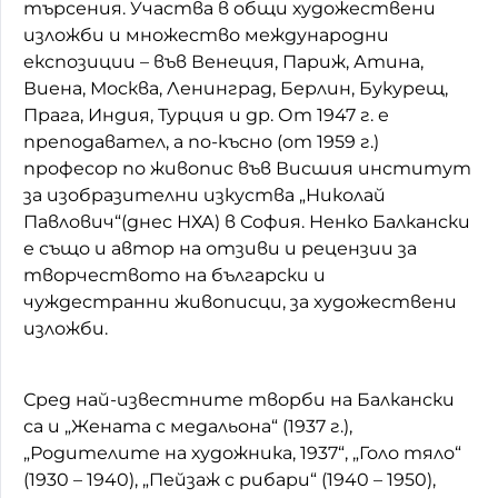
търсения. Участва в общи художествени
изложби и множество международни
експозиции – във Венеция, Париж, Атина,
Виена, Москва, Ленинград, Берлин, Букурещ,
Прага, Индия, Турция и др. От 1947 г. е
преподавател, а по-късно (от 1959 г.)
професор по живопис във Висшия институт
за изобразителни изкуства „Николай
Павлович“(днес НХА) в София. Ненко Балкански
е също и автор на отзиви и рецензии за
творчеството на български и
чуждестранни живописци, за художествени
изложби.
Сред най-известните творби на Балкански
са и „Жената с медальона“ (1937 г.),
„Родителите на художника, 1937“, „Голо тяло“
(1930 – 1940), „Пейзаж с рибари“ (1940 – 1950),