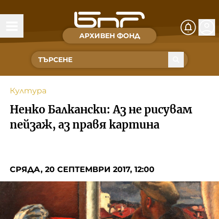
АРХИВЕН ФОНД
Времена и хора
Култура
Култура
Музика
Ненко Балкански: Аз не рисувам
Спорт
пейзаж, аз правя картина
За Нас
СРЯДА, 20 СЕПТЕМВРИ 2017, 12:00
Съвет за електронни медии
БНР
БНР Новини
Детското.БНР