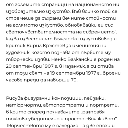
от големите страници на националното ни
изобразително изкуство. Във всичко той се
стремеше да съхрани вечните стойности
на голямото изкуство, обновявайки ги със
светочувствителността на съвремието“,
казва известният български изкуствовед и
критик Кирил Кръстев за именития ни
художник, когото познава от първите му
творчески изяви. Ненко Балкански е роден на
20 септември 1907 г. в Казанлък, а си отива
от този свят на 19 септември 1977 г., броени
часове преди да навърши 70.
Рисува фигурални композиции, пейзажи,
натюрморти, автопортрети и портрети,
в които според познавачите „разправя
толкова убедително и просто своя живот“.
Творчеството му е огледало на две епохи и