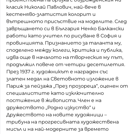
класик Николай Павлович, най-вече в
кестеняво-златистия колорит и
вътрешното присъствие на моделите. След
завръщането си в България Ненко Балкански
работи като учител по рисуване в София и
провинцията. Признанието за таланта му,
споделено между колеги, критика и публика,
идва още в началото на творческия му път,
продължил повече от четири десетилетия.
През 1937 г. художникът е награден със
златен медал на Световното изложение в
Париж за пейзажа „През прозореца“, оценен от
специалистите като изключително
постижение в живописта. Член е на
дружеството „Родно изкуство“ и
Дружеството на новите художници –
трибуна на прогресивната художествена
мисъл и на най-модерните за времето