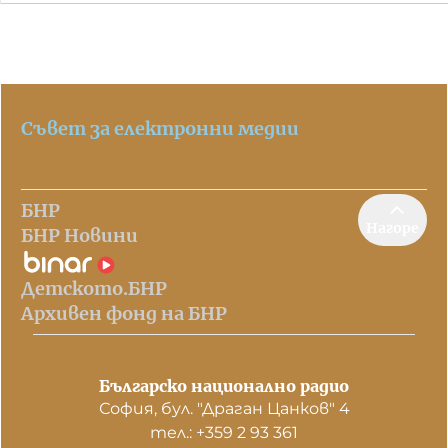
Съвет за електронни медии
БНР
Нагоре
БНР Новини
Детското.БНР
Архивен фонд на БНР
Българско национално радио
София, бул. "Драган Цанков" 4
тел.: +359 2 93 361