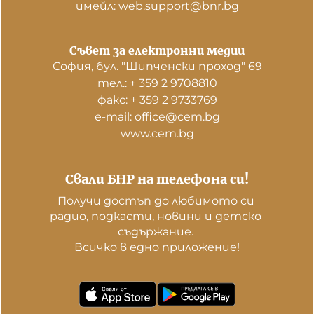
имейл: web.support@bnr.bg
Съвет за електронни медии
София, бул. "Шипченски проход" 69
тел.: + 359 2 9708810
факс: + 359 2 9733769
е-mail: office@cem.bg
www.cem.bg
Свали БНР на телефона си!
Получи достъп до любимото си 
радио, подкасти, новини и детско 
съдържание. 

Всичко в едно приложение!