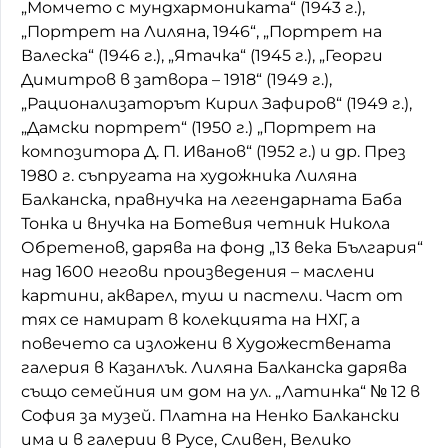
„Момчето с мундхармониката“ (1943 г.),
„Портрет на Лиляна, 1946“, „Портрет на
Валеска“ (1946 г.), „Ятачка“ (1945 г.), „Георги
Димитров в затвора – 1918“ (1949 г.),
„Рационализаторът Кирил Зафиров“ (1949 г.),
„Дамски портрет“ (1950 г.) „Портрет на
композитора Д. П. Иванов“ (1952 г.) и др. През
1980 г. съпругата на художника Лиляна
Балканска, правнучка на легендарната Баба
Тонка и внучка на Ботевия четник Никола
Обретенов, дарява на фонд „13 века България“
над 1600 негови произведения – маслени
картини, акварел, туш и пастели. Част от
тях се намират в колекцията на НХГ, а
повечето са изложени в Художествената
галерия в Казанлък. Лиляна Балканска дарява
също семейния им дом на ул. „Латинка“ № 12 в
София за музей. Платна на Ненко Балкански
има и в галерии в Русе, Сливен, Велико