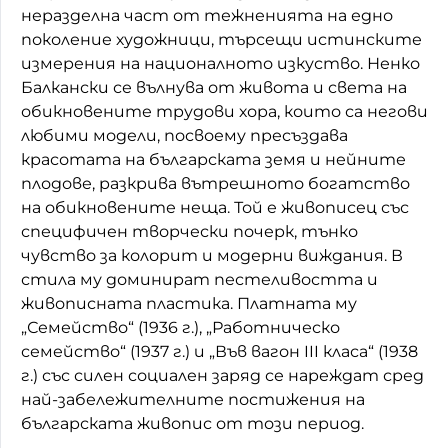
неразделна част от тежненията на едно
поколение художници, търсещи истинските
измерения на националното изкуство. Ненко
Балкански се вълнува от живота и света на
обикновените трудови хора, които са негови
любими модели, посвоему пресъздава
красотата на българската земя и нейните
плодове, разкрива вътрешното богатство
на обикновените неща. Той е живописец със
специфичен творчески почерк, тънко
чувство за колорит и модерни виждания. В
стила му доминират пестеливостта и
живописната пластика. Платната му
„Семейство“ (1936 г.), „Работническо
семейство“ (1937 г.) и „Във вагон III класа“ (1938
г.) със силен социален заряд се нареждат сред
най-забележителните постижения на
българската живопис от този период.