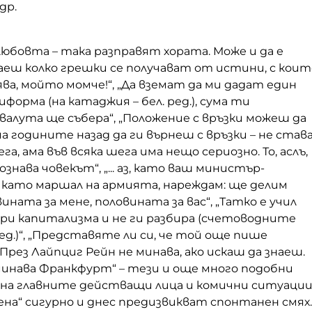
др.
любовта – така разправят хората. Може и да е
наеш колко грешки се получават от истини, с коит
ва, мойто момче!“, „Да вземат да ми дадат един
иформа (на катаджия – бел. ред.), сума ти
алута ще събера“, „Положение с връзки можеш да
а годините назад да ги върнеш с връзки – не става
га, ама във всяка шега има нещо сериозно. То, аслъ,
знава човекът“, „... аз, като ваш министър-
 като маршал на армията, нареждам: ще делим
ината за мене, половината за вас“, „Татко е учил
ри капитализма и не ги разбира (счетоводните
ред.)“, „Представяте ли си, че той още пише
„През Лайпциг Рейн не минава, ако искаш да знаеш.
минава Франкфурт“ – тези и още много подобни
и на главните действащи лица и комични ситуаци
ена“ сигурно и днес предизвикват спонтанен смях.