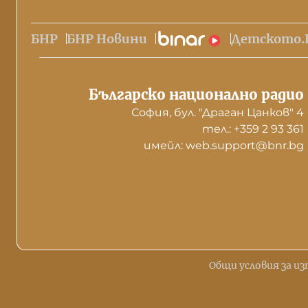
БНР
БНР Новини
Детското.
Българско национално радио
София, бул. "Драган Цанков" 4
тел.: +359 2 93 361
имейл: web.support@bnr.bg
Общи условия за из