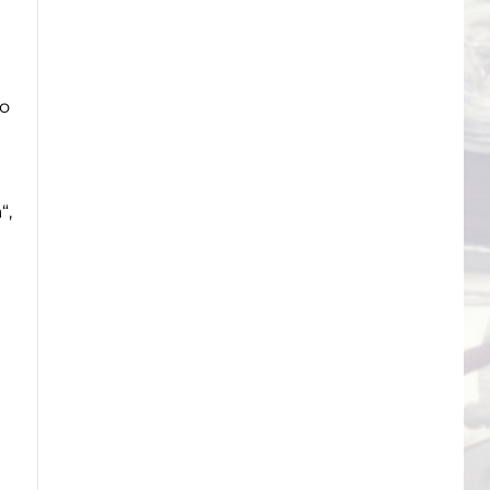
о
“,
и