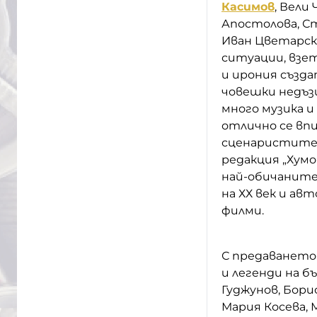
Касимов
, Вели
Апостолова, С
Иван Цветарски
ситуации, взет
и ирония създ
човешки недъзи
много музика и
отлично се впи
сценаристите н
редакция „Хумо
най-обичаните
на ХХ век и ав
филми.
С предаването
и легенди на б
Гуджунов, Бори
Мария Косева,