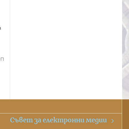
я
ИП
Съвет за електронни медии