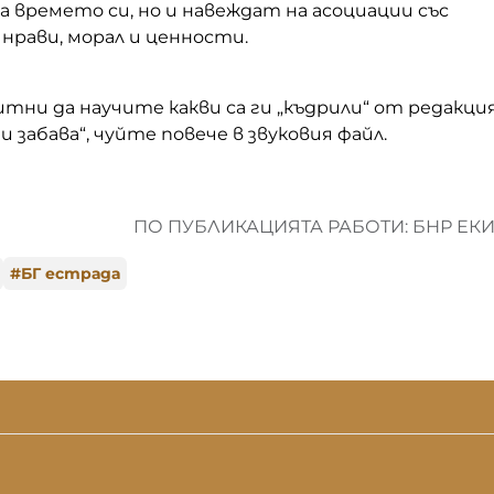
на времето си, но и навеждат на асоциации със
нрави, морал и ценности.
тни да научите какви са ги „къдрили“ от редакци
и забава“, чуйте повече в звуковия файл.
ПО ПУБЛИКАЦИЯТА РАБОТИ: БНР ЕК
#
БГ естрада