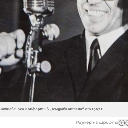
Чаушев и Лео Конфорти в „Къдрава антена“ от 1967 г.
Размер на шрифта