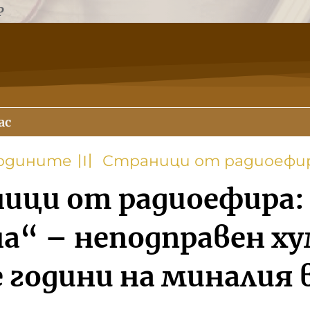
Р
ас
годините
〣
Страници от радиоефи
ици от радиоефира:
а“ – неподправен х
 години на миналия 