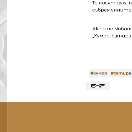
Те носят духа 
съвременните 
Ако сте любопи
„Хумор, сатира 
#
хумор
#
сатира