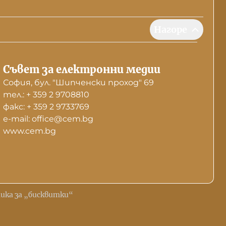
Нагоре
Съвет за електронни медии
София, бул. "Шипченски проход" 69
тел.: + 359 2 9708810
факс: + 359 2 9733769
е-mail: office@cem.bg
www.cem.bg
ика за „бисквитки“