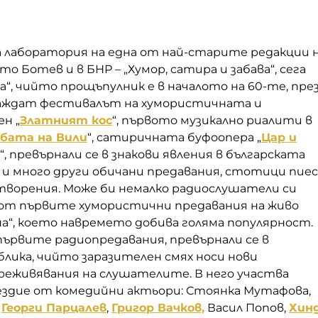
 лаборатория на една от най-старите редакции 
о Ботев и в БНР – „Хумор, сатира и забава“, сега
а“, чийто прощъпулник е в началото на 60-те, пре
аждат фестивалът на хумористичната и
н „
Златният кос
“, първото музикално риалити в
бата на Вили
“, сатиричната буфоопера „
Цар и
“, превърнали се в знакови явления в българската
 и много други обичани предавания, стотици пиес
отворения. Може би немалко радиослушатели си
от първите хумористични предавания на живо
а“, което навремето добива голяма популярност.
 първите радиопредавания, превърнали се в
блика, чийто заразителен смях носи нови
реживявания на слушателите. В него участва
ездие от комедийни актьори: Стоянка Мутафова,
,
Георги Парцалев
,
Григор Вачков,
Васил Попов,
Хин