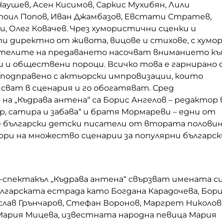
 Чаушев, Асен Кисимов, Саркис Мухибян, Лили
тоил Попов, Иван Джамбазов, Евстати Стратев,
, Олег Ковачев. Чрез хумористични сценки и
и директно от живота, вицове и стихове, с хумо
ателите на предаването насочват вниманието къ
 и обществени пороци. Всичко това е гарнирано 
 подправено с актьорски импровизации, които
сват в сценария и го обогатяват. Сред
а „Къдрава антена“ са Борис Ангелов – редактор 
р, сатира и забава“ и братя Мормареви – едни от
 български детски писатели от втората полови
тори на множество сценарии за популярни българск
-спектакъл „Къдрава антена“ свързват имената с
ългарската естрада като Богдана Карадочева, Бор
слав Грънчаров, Стефан Воронов, Маргрет Николов
 Мария Мицева, известната народна певица Мария