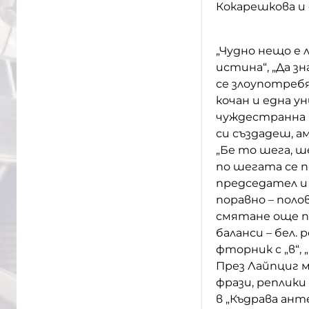
Кокарешкова и 
„Чудно нещо е 
истина“, „Да з
се злоупотребя
кочан и една ун
чуждестранна в
си създадеш, ам
„Бе то шега, ше
по шегата се по
председател и
поравно – полов
смятане още п
баланси – бел. 
фторник с „в“, 
През Лайпциг 
фрази, реплик
в „Къдрава ант