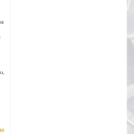
на
з
и,
до