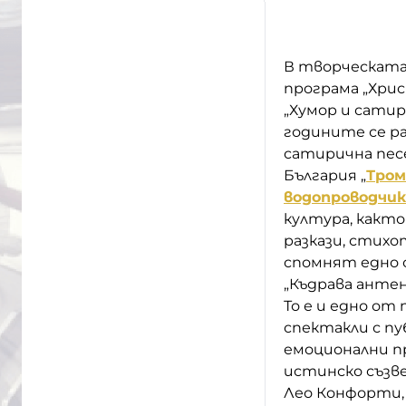
В творческата
програма „Христ
„Хумор и сатир
годините се р
сатирична песе
България „
Тром
водопроводчик
култура, както
разкази, стих
спомнят едно 
„Къдрава антен
То е и едно от
спектакли с пу
емоционални п
истинско съзв
Лео Конфорти