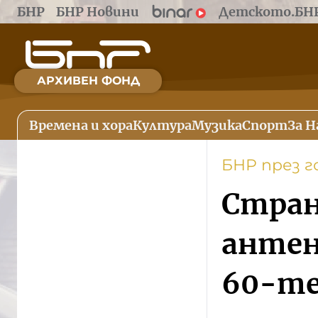
БНР
БНР Новини
Детското.БН
АРХИВЕН ФОНД
Времена и хора
Култура
Музика
Спорт
За Н
БНР през 
Стран
антен
60-те