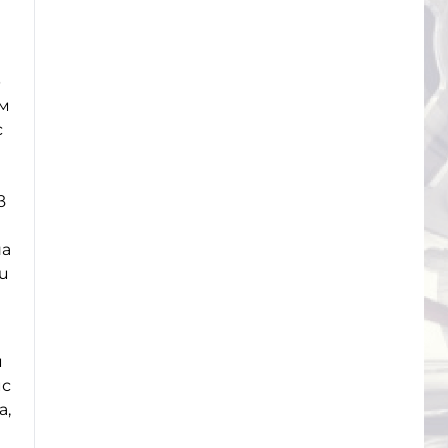
р
м
с
в
на
и
и
ис
а,