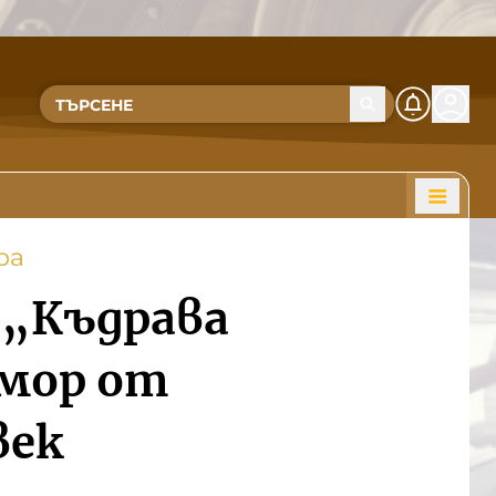
ра
 „Къдрава
умор от
век