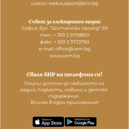
имейл: web.support@bnr.bg
Съвет за електронни медии
София, бул. "Шипченски проход" 69
тел.: + 359 2 9708810
факс: + 359 2 9733769
е-mail: office@cem.bg
www.cem.bg
Свали БНР на телефона си!
Получи достъп до любимото си 
радио, подкасти, новини и детско 
съдържание. 

Всичко в едно приложение!