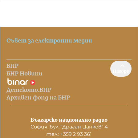
Съвет за електронни медии
БНР
Нагоре
БНР Новини
Детското.БНР
Архивен фонд на БНР
Българско национално радио
София, бул. "Драган Цанков" 4
тел.: +359 2 93 361