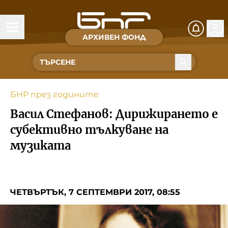
АРХИВЕН ФОНД
Времена и хора
Култура
БНР през годините
Музика
Васил Стефанов: Дирижирането е
Спорт
субективно тълкуване на
музиката
За Нас
Съвет за електронни медии
ЧЕТВЪРТЪК, 7 СЕПТЕМВРИ 2017, 08:55
БНР
БНР Новини
Детското.БНР