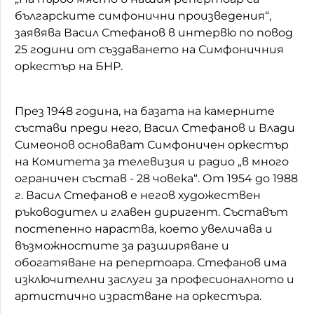
българските симфонични произведения“,
заявява Васил Стефанов в интервю по повод
25 години от създаването на Симфоничния
оркестър на БНР.
През 1948 година, на базата на камерните
състави преди него, Васил Стефанов и Влади
Симеонов основават Симфоничен оркестър
на Комитета за телевизия и радио „в много
ограничен състав - 28 човека“. От 1954 до 1988
г. Васил Стефанов е негов художествен
ръководител и главен диригент. Съставът
постепенно нараства, което увеличава и
възможностите за разширяване и
обогатяване на репертоара. Стефанов има
изключителни заслуги за професионалното и
артистично израстване на оркестъра.