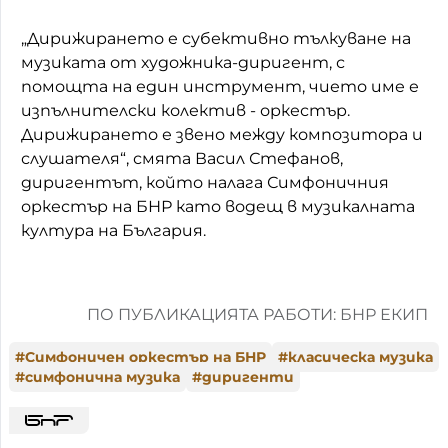
„Дирижирането е субективно тълкуване на
музиката от художника-диригент, с
помощта на един инструмент, чието име е
изпълнителски колектив - оркестър.
Дирижирането е звено между композитора и
слушателя“, смята Васил Стефанов,
диригентът, който налага Симфоничния
оркестър на БНР като водещ в музикалната
култура на България.
ПО ПУБЛИКАЦИЯТА РАБОТИ: БНР ЕКИП
#
Симфоничен оркестър на БНР
#
класическа музика
#
симфонична музика
#
диригенти