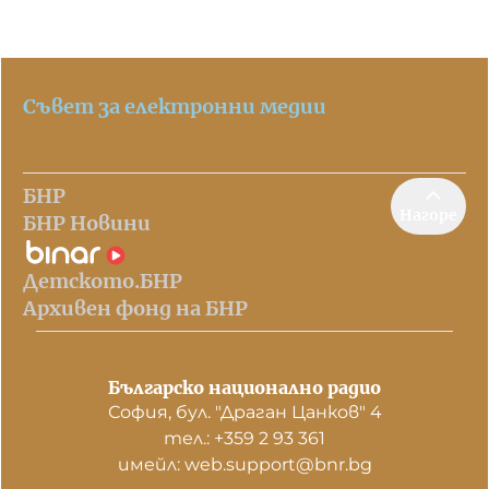
Съвет за електронни медии
БНР
Нагоре
БНР Новини
Детското.БНР
Архивен фонд на БНР
Българско национално радио
София, бул. "Драган Цанков" 4
тел.: +359 2 93 361
имейл: web.support@bnr.bg