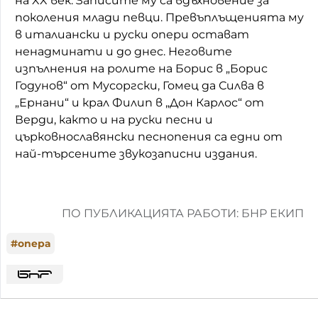
на XX век. Записите му са вдъхновение за
поколения млади певци. Превъплъщенията му
в италиански и руски опери остават
ненадминати и до днес. Неговите
изпълнения на ролите на Борис в „Борис
Годунов“ от Мусоргски, Гомец да Силва в
„Ернани“ и крал Филип в „Дон Карлос“ от
Верди, както и на руски песни и
църковнославянски песнопения са едни от
най-търсените звукозаписни издания.
ПО ПУБЛИКАЦИЯТА РАБОТИ: БНР ЕКИП
#
опера