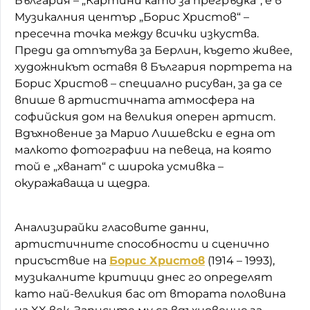
България – „Картини като за прегръдка“, е в
Музикалния център „Борис Христов“ –
пресечна точка между всички изкуства.
Преди да отпътува за Берлин, където живее,
художникът оставя в България портрета на
Борис Христов – специално рисуван, за да се
впише в артистичната атмосфера на
софийския дом на великия оперен артист.
Вдъхновение за Марио Лишевски е една от
малкото фотографии на певеца, на която
той е „хванат“ с широка усмивка –
окуражаваща и щедра.
Анализирайки гласовите данни,
артистичните способности и сценично
присъствие на
Борис Христов
(1914 – 1993),
музикалните критици днес го определят
като най-великия бас от втората половина