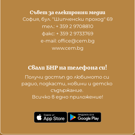
Съвет за електронни медии
София, бул. "Шипченски проход" 69
тел.: + 359 2 9708810
факс: + 359 2 9733769
е-mail: office@cem.bg
www.cem.bg
Свали БНР на телефона си!
Получи достъп до любимото си 
радио, подкасти, новини и детско 
съдържание. 

Всичко в едно приложение!