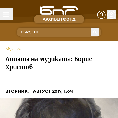
АРХИВЕН ФОНД
Времена и хора
Култура
Музика
Музика
Лицата на музиката: Борис
Спорт
Христов
За Нас
ВТОРНИК, 1 АВГУСТ 2017, 15:41
Съвет за електронни медии
БНР
БНР Новини
Детското.БНР