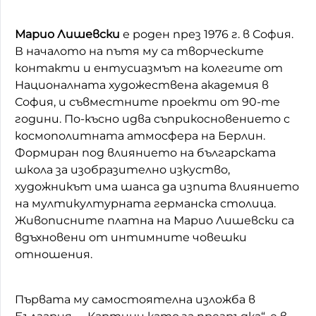
Марио Лишевски
е роден през 1976 г. в София.
В началото на пътя му са творческите
контакти и ентусиазмът на колегите от
Националната художествена академия в
София, и съвместните проекти от 90-те
години. По-късно идва съприкосновението с
космополитната атмосфера на Берлин.
Формиран под влиянието на българската
школа за изобразително изкуство,
художникът има шанса да изпита влиянието
на мултикултурната германска столица.
Живописните платна на Марио Лишевски са
вдъхновени от интимните човешки
отношения.
Първата му самостоятелна изложба в