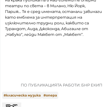
на крака публиката в най-големите оперни
театри по света – в Милано, Ню Йорк,
Париж… Тя е сред имената, останали завинаги
като емблема за интерпретация на
изключително трудни роли, каквито са
Турандот, Аида, Джоконда, Абигаиле от
„Набуко“, лейди Макбет от „Макбет“.
ПО ПУБЛИКАЦИЯТА РАБОТИ: БНР ЕКИП
#
класическа музика
#
опера