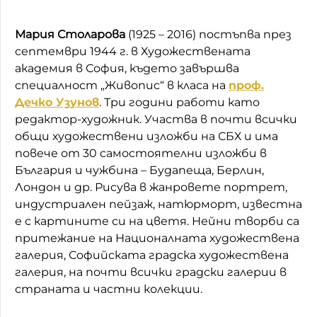
Мария Столарова
(1925 – 2016) постъпва през
септември 1944 г. в Художествената
академия в София, където завършва
специалност „Живопис“ в класа на
проф.
Дечко Узунов
. Три години работи като
редактор-художник. Участва в почти всички
общи художествени изложби на СБХ и има
повече от 30 самостоятелни изложби в
България и чужбина – Будапеща, Берлин,
Лондон и др. Рисува в жанровете портрет,
индустриален пейзаж, натюрморт, известна
е с картините си на цветя. Нейни творби са
притежание на Националната художествена
галерия, Софийската градска художествена
галерия, на почти всички градски галерии в
страната и частни колекции.