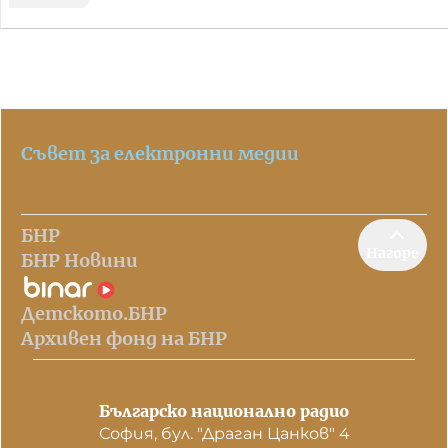
Съвет за електронни медии
БНР
Нагоре
БНР Новини
Детското.БНР
Архивен фонд на БНР
Българско национално радио
София, бул. "Драган Цанков" 4