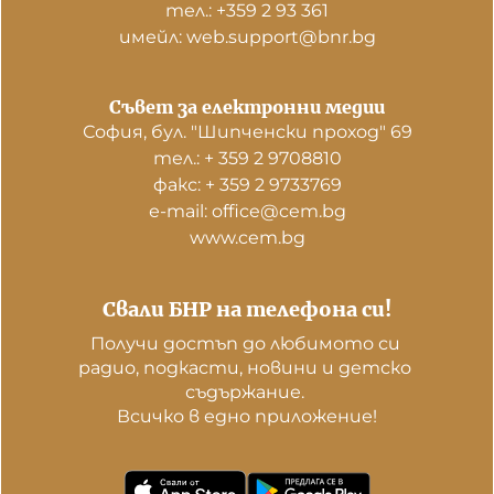
тел.: +359 2 93 361
имейл: web.support@bnr.bg
Съвет за електронни медии
София, бул. "Шипченски проход" 69
тел.: + 359 2 9708810
факс: + 359 2 9733769
е-mail: office@cem.bg
www.cem.bg
Свали БНР на телефона си!
Получи достъп до любимото си 
радио, подкасти, новини и детско 
съдържание. 

Всичко в едно приложение!