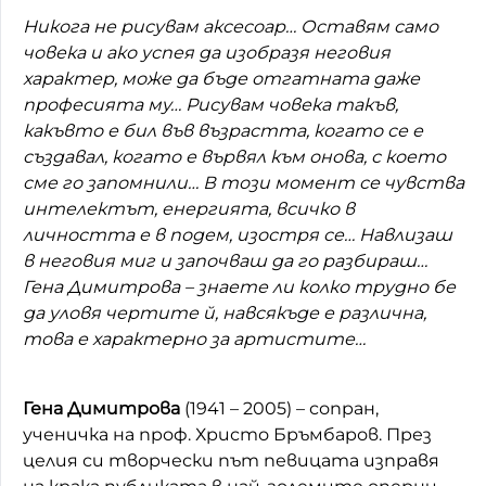
Никога не рисувам аксесоар… Оставям само
човека и ако успея да изобразя неговия
характер, може да бъде отгатната даже
професията му… Рисувам човека такъв,
какъвто е бил във възрастта, когато се е
създавал, когато е вървял към онова, с което
сме го запомнили… В този момент се чувства
интелектът, енергията, всичко в
личността е в подем, изостря се… Навлизаш
в неговия миг и започваш да го разбираш…
Гена Димитрова – знаете ли колко трудно бе
да уловя чертите й, навсякъде е различна,
това е характерно за артистите…
Гена Димитрова
(1941 – 2005) – сопран,
ученичка на проф. Христо Бръмбаров. През
целия си творчески път певицата изправя