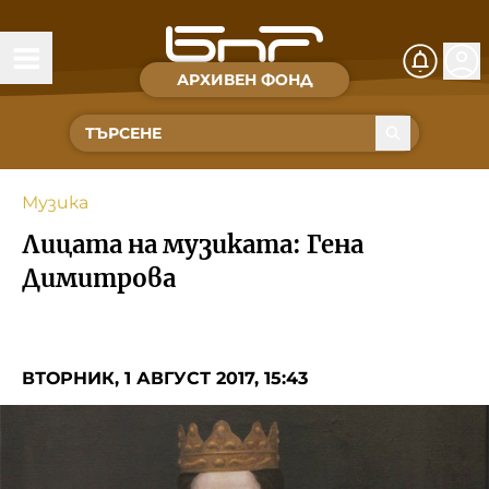
АРХИВЕН ФОНД
Времена и хора
Култура
Музика
Музика
Лицата на музиката: Гена
Спорт
Димитрова
За Нас
ВТОРНИК, 1 АВГУСТ 2017, 15:43
Съвет за електронни медии
БНР
БНР Новини
Детското.БНР