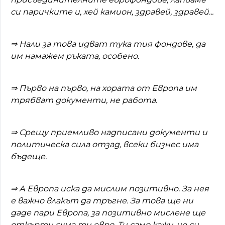
си паричките и, хей камион, здравей, здравей...
⇒ Нали за това идват тука тия фондове, да
им намажем ръката, особено.
⇒ Първо на първо, на хората от Европа им
трябват документи, не работа.
⇒ Срещу приемливо надписани документи и
политическа сила отзад, всеки бизнес има
бъдеще.
⇒
А Европа иска да мислим позитивно. За нея
е важно влакът да тръгне. За това ще ни
даде пари Европа, за позитивно мислене ще
откърти сума ти евро. Ти само кажи, че си