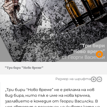
"Три бири "Ново време"
Размер на шрифта
„Три бири "Ново време” не е реклама на нов
вид бира, нито пък е име на нова кръчма,
заглавието е комедия от Георги Василски. В
нея авторът е погледнал на живота като на