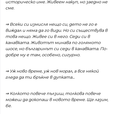
историческо име. Живеем накуп, но заедно не
сме.
⇒
Всеки си измисля нещо си, дето не го е
виждал и няма да го види. Но си съществува в
това нещо. Живее си в него. Седи си в
канавката. Животът минава по голямото
шосе, но българинът си седи в канавката. По-
добре му е там, особено, сигурно.
⇒
Уж ново време, уж нов морал, а все някой
гледа да ти бръкне в дупката...
⇒
Колкото повече пълзиш, толкова повече
можеш да докопаш в новото време. Ще лазим,
бе.