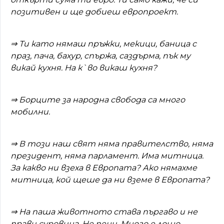
позитивен и ще добиеш европроект.
⇒
Ти като нямаш пръжки, мекици, баница с
праз, пача, бахур, спържа, саздърма, пък му
викай кухня. На к`во викаш кухня?
⇒
Борците за народна свобода са много
мобилни.
⇒
В този наш свят няма правителство, няма
президент, няма парламент. Има митница.
За какво ни взеха в Европата? Ако нямахме
митница, кой щеше да ни вземе в Европата?
⇒
На паша животното става пъргаво и не
прави суровина. Не пени. Много е лошо