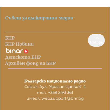
Съвет за електронни медии
БНР
Нагоре
БНР Новини
Детското.БНР
Архивен фонд на БНР
Българско национално радио
София, бул. "Драган Цанков" 4
тел.: +359 2 93 361
имейл: web.support@bnr.bg