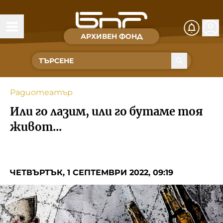
АРХИВЕН ФОНД
Времена и хора
Култура
Радиотеатър
Музика
Или го лазим, или го бутаме тоя
Спорт
живот...
За Нас
ЧЕТВЪРТЪК, 1 СЕПТЕМВРИ 2022, 09:19
Съвет за електронни медии
БНР
БНР Новини
Детското.БНР