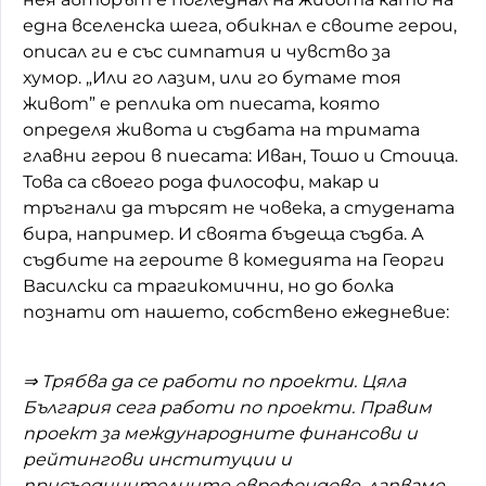
една вселенска шега, обикнал е своите герои,
описал ги е със симпатия и чувство за
хумор. „Или го лазим, или го бутаме тоя
живот” е реплика от пиесата, която
определя живота и съдбата на тримата
главни герои в пиесата: Иван, Тошо и Стоица.
Това са своего рода философи, макар и
тръгнали да търсят не човека, а студената
бира, например. И своята бъдеща съдба. А
съдбите на героите в комедията на Георги
Василски са трагикомични, но до болка
познати от нашето, собствено ежедневие:
⇒ Трябва да се работи по проекти. Цяла
България сега работи по проекти. Правим
проект за международните финансови и
рейтингови институции и
присъединителните еврофондове, лапваме