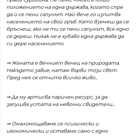
положението на една държава, когато спре
да ѝ се пени сапунът. Най-вече го изпитва
населението на свой гръб. Като вземеш да се
бръснеш, ако не ти се пени сапунът, все едно
се дереш. Никак не е хубаво една държава да
си дере населението.
⇒
Жената е вечният венец на природата.
Накъдето завие, натам върви този свят.
Пред нея се отчита всичко живо...
⇒
Да му артисва паричен ресурс, за да
запушва устата на неволни свидетели...
⇒
Омаломощаваме се психически и
икономически и оставаме само с едно