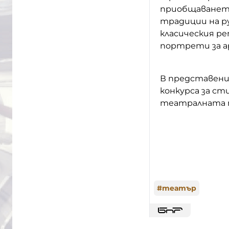
приобщаването
традиции на р
класическия р
портрети за а
В представени
конкурса за ст
театралната тр
#
театър