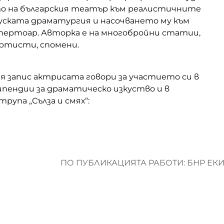
 на българския театър към реалистичните
уската драматургия и насочването му към
епертоар. Авторка е на многобройни статии,
ртисти, спомени.
я запис актрисата говори за участието си в
ипендии за драматическо изкуство и в
упа „Сълза и смях“:
ПО ПУБЛИКАЦИЯТА РАБОТИ: БНР ЕК