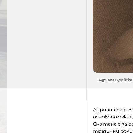
Адриана Будевска
Адриана Будевск
основоположни
Смятана е за е
трагични роли,