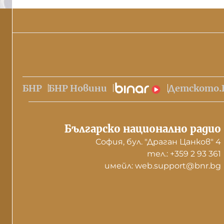
БНР
БНР Новини
Детското.
Българско национално радио
София, бул. "Драган Цанков" 4
тел.: +359 2 93 361
имейл: web.support@bnr.bg