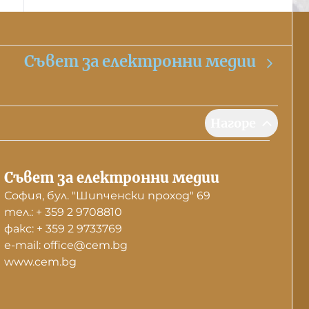
Съвет за електронни медии
Нагоре
Съвет за електронни медии
София, бул. "Шипченски проход" 69
тел.: + 359 2 9708810
факс: + 359 2 9733769
е-mail: office@cem.bg
www.cem.bg