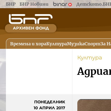
БНР
БНР Новини
Детското.БН
АРХИВЕН ФОНД
Времена и хора
Култура
Музика
Спорт
За Н
Култура
Адриа
ПОНЕДЕЛНИК
10 АПРИЛ 2017