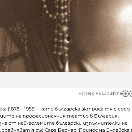
Размер на шрифта
а (1878 – 1955) – като българска актриса тя е сред
ците на професионалния театър в България.
дна от най-големите български изпълнителки на
 сравняват я със Сара Бернар. Принос на Будевска 