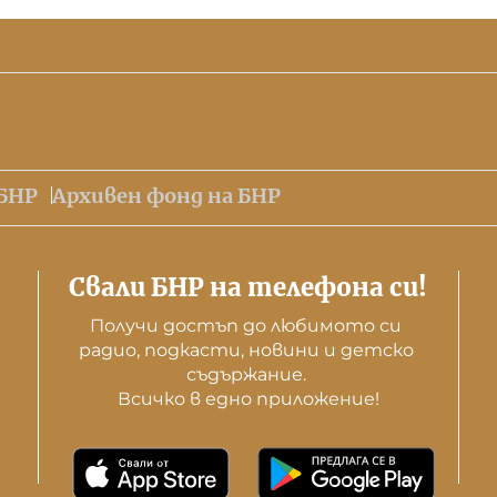
БНР
Архивен фонд на БНР
Свали БНР на телефона си!
Получи достъп до любимото си 
радио, подкасти, новини и детско 
съдържание. 

Всичко в едно приложение!