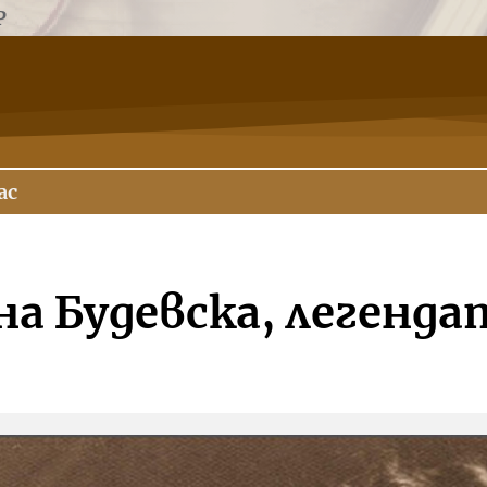
Р
ас
на Будевска, легенда