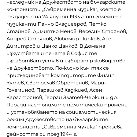
наследник на Дружеството на българските
компонисти „Съвременна музика“, което е
създадено на 24 януари 1933 г. от големите
музиканти Панчо Владигеров, Петко
Стайнов, Димитър Ненов, Веселин Стоянов,
Андрей Стоянов, Любомир Пипков, Асен
Димитров и Цанко Цанков. В Дома на
изкуствата и печата в София те
изработват устав и избират ръководство
на Дружеството. По-късно към тях се
присъединяват композиторите Филип
Кутев, Светослав Обретенов, Марин
Големинов, Парашкев Хаджиев, Асен
Карастоянов, Георги Златев-Черкин и др.
Поради настъпилите политически промени
и установяването на социалистическия
режим Дружеството на българските
компонисти „Съвременна музика“ прекъсва
дейността си през 1944 г.