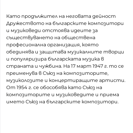
Като продължител на неговата дейност
Дружеството на българските композитори
и музиковеди отстоява идеите за
съществуването на обществена
професионална организация, която
обединява и защитава музикалните творци
и популяризира българската музика в
страната и чужбина. На 17 март 1947 г. то се
преименува в Съюз на композиторите,
музиколозите и концертиращите артисти.
От 1954 г. се обособява като Съюз на
композиторите и музиковедите и приема
името Съюз на българските композитори.