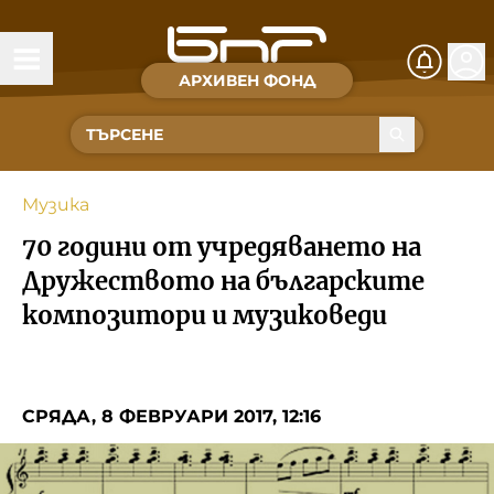
АРХИВЕН ФОНД
Времена и хора
Култура
Музика
Музика
70 години от учредяването на
Спорт
Дружеството на българските
композитори и музиковеди
За Нас
Съвет за електронни медии
СРЯДА, 8 ФЕВРУАРИ 2017, 12:16
БНР
БНР Новини
Детското.БНР