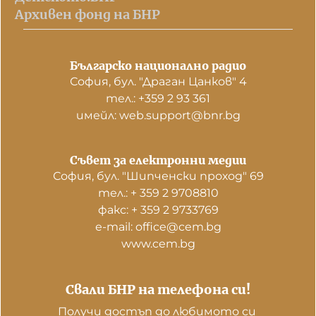
Архивен фонд на БНР
Българско национално радио
София, бул. "Драган Цанков" 4
тел.: +359 2 93 361
имейл: web.support@bnr.bg
Съвет за електронни медии
София, бул. "Шипченски проход" 69
тел.: + 359 2 9708810
факс: + 359 2 9733769
е-mail: office@cem.bg
www.cem.bg
Свали БНР на телефона си!
Получи достъп до любимото си 