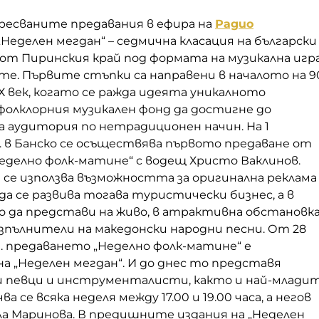
аресваните предавания в ефира на
Радио
„Неделен мегдан“ – седмична класация на български
от Пиринския край под формата на музикална игр
е. Първите стъпки са направени в началото на 9
Х век, когато се ражда идеята уникалното
фолклорния музикален фонд да достигне до
 аудитория по нетрадиционен начин. На 1
г. в Банско се осъществява първото предаване от
еделно фолк-матине“ с водещ Христо Ваклинов.
 се използва възможността за оригинална реклама
да се развива тогава туристически бизнес, а в
 да представи на живо, в атрактивна обстановка
зпълнители на македонски народни песни. От 28
г. предаването „Неделно фолк-матине“ е
а „Неделен мегдан“. И до днес то представя
 певци и инструменталисти, както и най-млади
а се всяка неделя между 17.00 и 19.00 часа, а негов
ла Маринова. В предишните издания на „Неделен