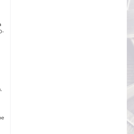
а
0-
,
те