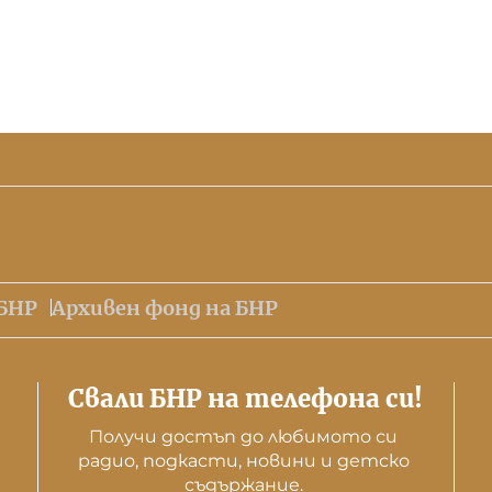
БНР
Архивен фонд на БНР
Свали БНР на телефона си!
Получи достъп до любимото си 
радио, подкасти, новини и детско 
съдържание. 
