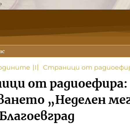
Р
ас
годините
〣
Страници от радиоефи
ици от радиоефира:
ването „Неделен мег
 Благоевград