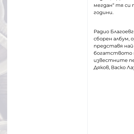
мегдан“ тя си 
години.
Радио Благоев
сборен албум, 
представя най
богатството н
известните пев
Дяков, Васко Л