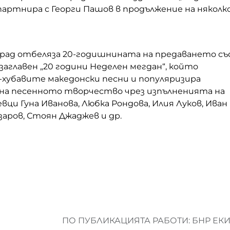
партнира с Георги Пашов в продължение на няколк
град отбеляза 20-годишнината на предаването съ
озаглавен „20 години Неделен мегдан“, който
-хубавите македонски песни и популяризира
а песенното творчество чрез изпълненията на
ци Гуна Иванова, Любка Рондова, Илия Луков, Иван
азаров, Стоян Джаджев и др.
ПО ПУБЛИКАЦИЯТА РАБОТИ: БНР ЕК