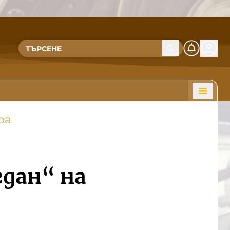
ра
дан“ на