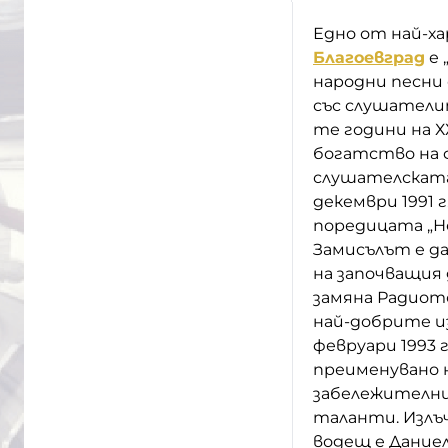
Едно от най-х
Благоевград
е 
народни песни 
със слушателит
те години на Х
богатство на 
слушателската
декември 1991 
поредицата „Н
Замисълът е да
на започващия 
замяна Радиото
най-добрите и
февруари 1993 
преименувано н
забележителни
таланти. Излъчв
водещ е Дание