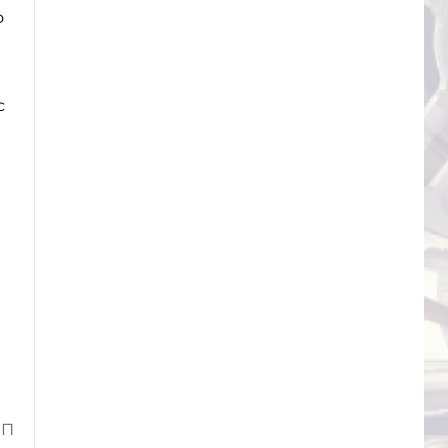
о
с
ИП