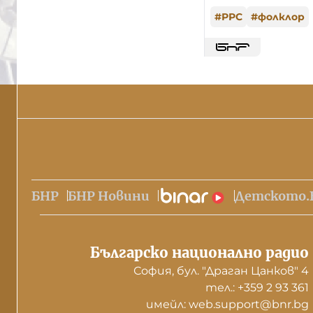
#
РРС
#
фолклор
БНР
БНР Новини
Детското.
Българско национално радио
София, бул. "Драган Цанков" 4
тел.: +359 2 93 361
имейл: web.support@bnr.bg