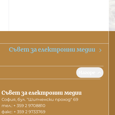
Съвет за електронни медии
Нагоре
Съвет за електронни медии
София, бул. "Шипченски проход" 69
тел.: + 359 2 9708810
факс: + 359 2 9733769