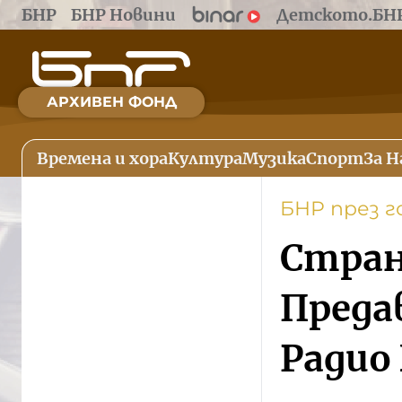
БНР
БНР Новини
Детското.БН
АРХИВЕН ФОНД
Времена и хора
Култура
Музика
Спорт
За Н
БНР през 
Стран
Преда
Радио