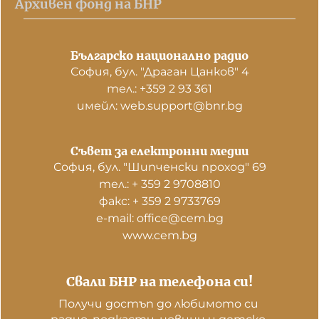
Архивен фонд на БНР
Българско национално радио
София, бул. "Драган Цанков" 4
тел.: +359 2 93 361
имейл: web.support@bnr.bg
Съвет за електронни медии
София, бул. "Шипченски проход" 69
тел.: + 359 2 9708810
факс: + 359 2 9733769
е-mail: office@cem.bg
www.cem.bg
Свали БНР на телефона си!
Получи достъп до любимото си 