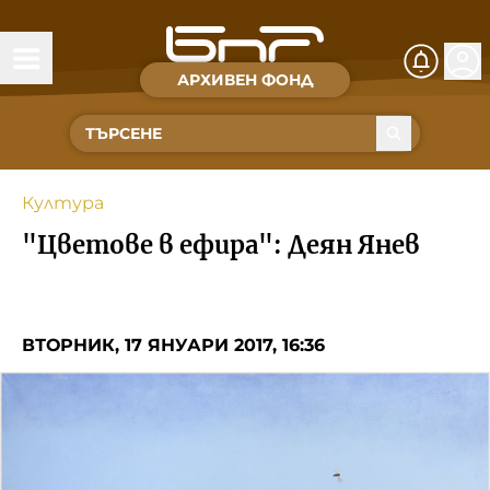
АРХИВЕН ФОНД
Времена и хора
Култура
Култура
Музика
"Цветове в ефира": Деян Янев
Спорт
За Нас
ВТОРНИК, 17 ЯНУАРИ 2017, 16:36
Съвет за електронни медии
БНР
БНР Новини
Детското.БНР