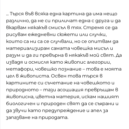
... Търся във всяка една картина да има нещо
различно, да не си приличат една с друга и да
вкарвам някакъв смисъл в тях. Стремя се да
рисувам ежедневни сюжети или случки,
които са ни са се случвали, но се опитвам да
материализирам самата човешка мисъл и
разум и да ги превърна в някакъв мой свят. Да
извадя и осмисля като живопис алегории,
метафори, човешко познание – това е моята
цел в живописта. Освен това търся в
картините си съчетание на човешкото и
природното – тази асоциация превръщам в
живописна, цветна материя, искам нашият
биологичен и природен свят да се съхрани и
да звучи като предупреждение и апел за
запазване на природата.