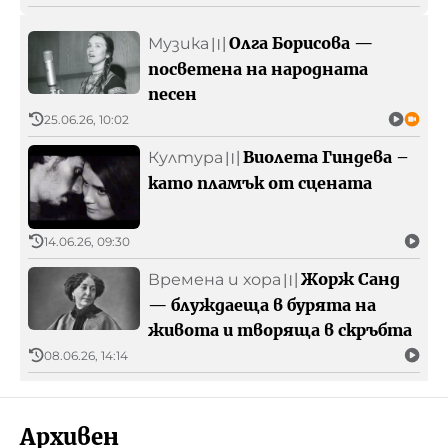
Олга Борисова —
Музика
〣
посветена на народната
песен
25.06.26, 10:02
Виолета Гиндева –
Култура
〣
като пламък от сцената
14.06.26, 09:30
Жорж Санд
Времена и хора
〣
— блуждаеща в бурята на
живота и творяща в скръбта
08.06.26, 14:14
Архивен