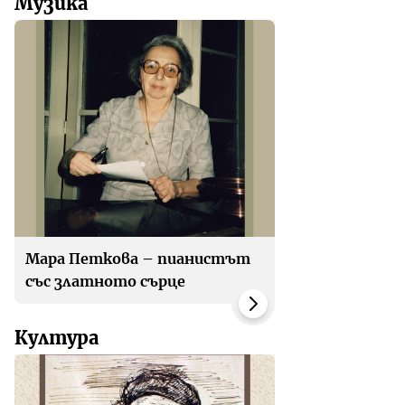
Музика
Мара Петкова – пианистът
със златното сърце
Култура