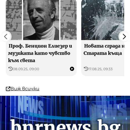
Проф. Бенцион Елиезер и
Новата сграда на
музиката като чувство
Старата къща
към света
08.09.25, 09:00
17.08.25, 09:33
Виж всички