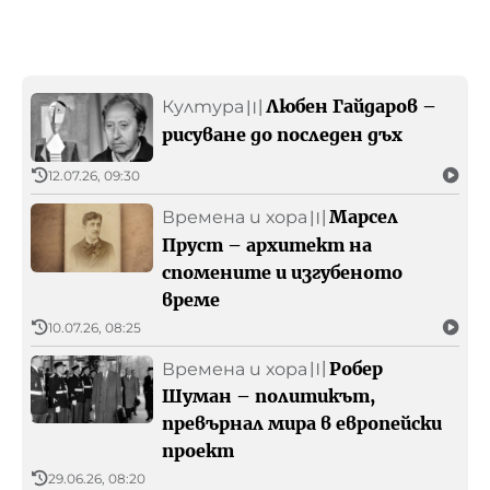
Любен Гайдаров –
Култура
〣
рисуване до последен дъх
12.07.26, 09:30
Марсел
Времена и хора
〣
Пруст – архитект на
спомените и изгубеното
време
10.07.26, 08:25
Робер
Времена и хора
〣
Шуман – политикът,
превърнал мира в европейски
проект
29.06.26, 08:20