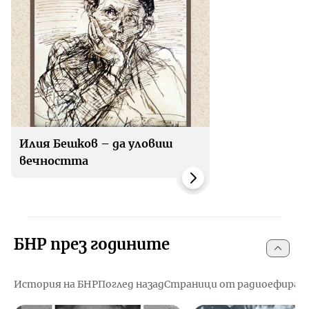
Илия Бешков – да уловиш
вечността
БНР през годините
История на БНР
Поглед назад
Страници от радиоефира