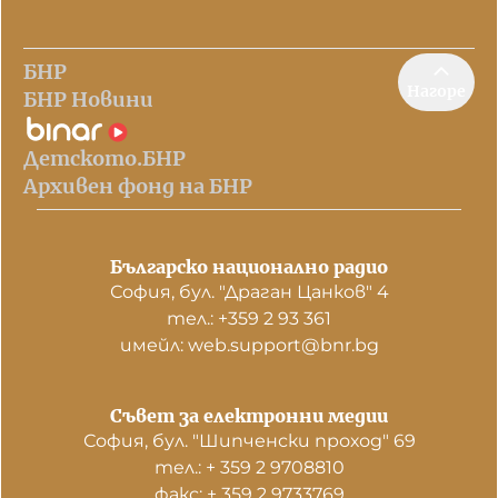
БНР
Нагоре
БНР Новини
Детското.БНР
Архивен фонд на БНР
Българско национално радио
София, бул. "Драган Цанков" 4
тел.: +359 2 93 361
имейл: web.support@bnr.bg
Съвет за електронни медии
София, бул. "Шипченски проход" 69
тел.: + 359 2 9708810
факс: + 359 2 9733769