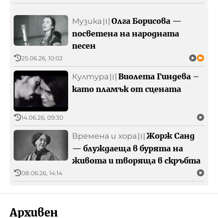
Олга Борисова —
Музика
〣
посветена на народната
песен
25.06.26, 10:02
Виолета Гиндева –
Култура
〣
като пламък от сцената
14.06.26, 09:30
Жорж Санд
Времена и хора
〣
— блуждаеща в бурята на
живота и творяща в скръбта
08.06.26, 14:14
Архивен