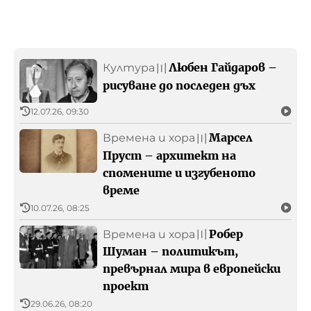
Любен Гайдаров –
Култура
〣
рисуване до последен дъх
12.07.26, 09:30
Марсел
Времена и хора
〣
Пруст – архитект на
спомените и изгубеното
време
10.07.26, 08:25
Робер
Времена и хора
〣
Шуман – политикът,
превърнал мира в европейски
проект
29.06.26, 08:20