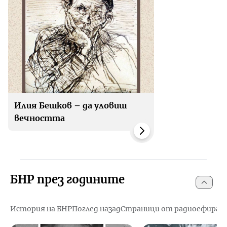
Илия Бешков – да уловиш
вечността
БНР през годините
История на БНР
Поглед назад
Страници от радиоефира