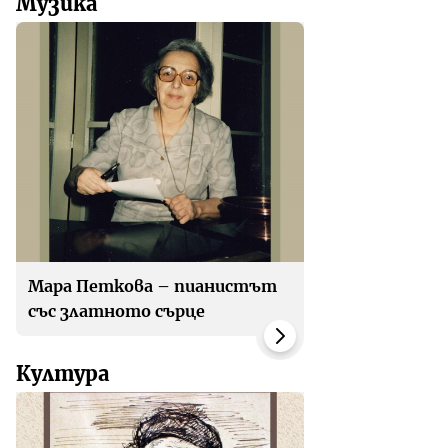
Музика
Мара Петкова – пианистът
със златното сърце
Култура