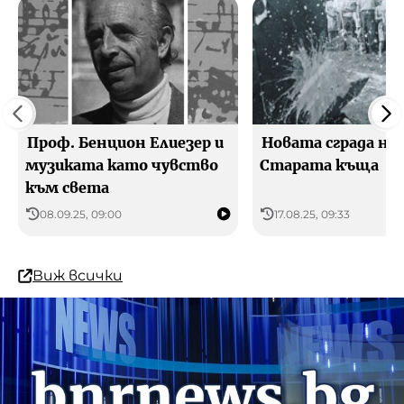
Проф. Бенцион Елиезер и
Новата сграда на
музиката като чувство
Старата къща
към света
08.09.25, 09:00
17.08.25, 09:33
Виж всички