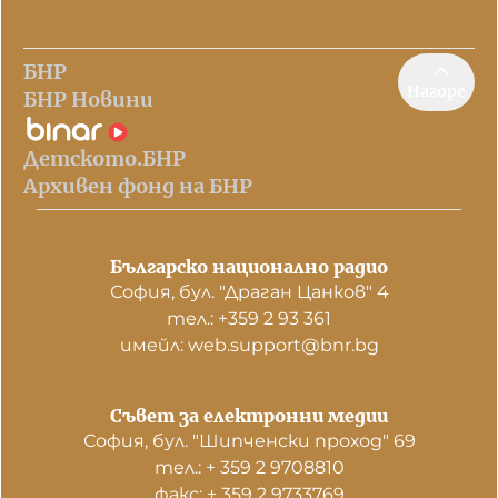
БНР
Нагоре
БНР Новини
Детското.БНР
Архивен фонд на БНР
Българско национално радио
София, бул. "Драган Цанков" 4
тел.: +359 2 93 361
имейл: web.support@bnr.bg
Съвет за електронни медии
София, бул. "Шипченски проход" 69
тел.: + 359 2 9708810
факс: + 359 2 9733769