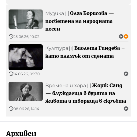
Олга Борисова —
Музика
〣
посветена на народната
песен
25.06.26, 10:02
Виолета Гиндева –
Култура
〣
като пламък от сцената
14.06.26, 09:30
Жорж Санд
Времена и хора
〣
— блуждаеща в бурята на
живота и творяща в скръбта
08.06.26, 14:14
Архивен