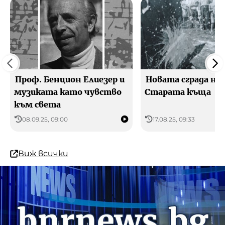
Проф. Бенцион Елиезер и
Новата сграда на
музиката като чувство
Старата къща
към света
08.09.25, 09:00
17.08.25, 09:33
Виж всички