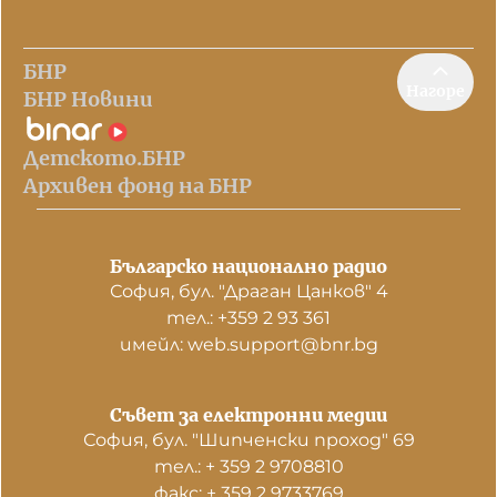
БНР
Нагоре
БНР Новини
Детското.БНР
Архивен фонд на БНР
Българско национално радио
София, бул. "Драган Цанков" 4
тел.: +359 2 93 361
имейл: web.support@bnr.bg
Съвет за електронни медии
София, бул. "Шипченски проход" 69
тел.: + 359 2 9708810
факс: + 359 2 9733769