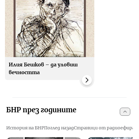
Илия Бешков – да уловиш
вечността
БНР през годините
История на БНР
Поглед назад
Страници от радиоефира