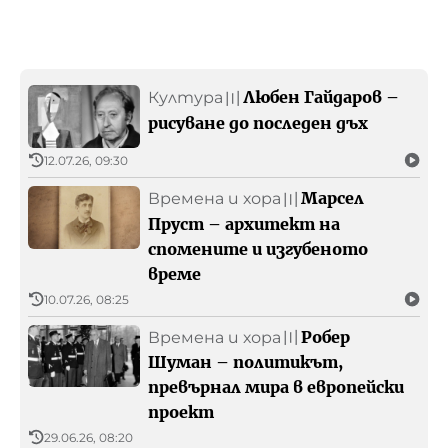
Любен Гайдаров –
Култура
〣
рисуване до последен дъх
12.07.26, 09:30
Марсел
Времена и хора
〣
Пруст – архитект на
спомените и изгубеното
време
10.07.26, 08:25
Робер
Времена и хора
〣
Шуман – политикът,
превърнал мира в европейски
проект
29.06.26, 08:20