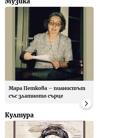
Музика
Мара Петкова – пианистът
със златното сърце
Култура