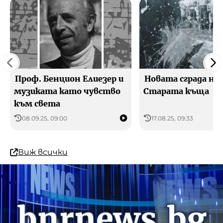
Проф. Бенцион Елиезер и
Новата сграда на
музиката като чувство
Старата къща
към света
08.09.25, 09:00
17.08.25, 09:33
Виж всички