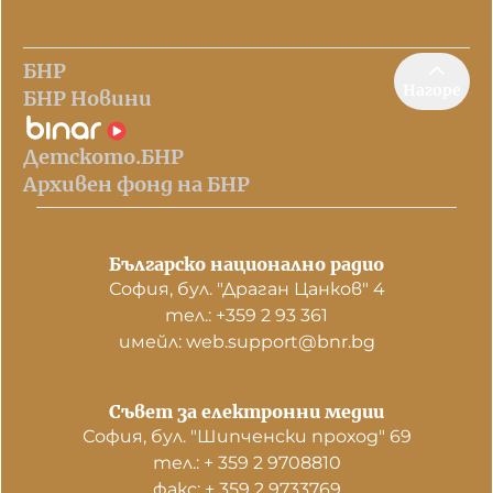
БНР
Нагоре
БНР Новини
Детското.БНР
Архивен фонд на БНР
Българско национално радио
София, бул. "Драган Цанков" 4
тел.: +359 2 93 361
имейл: web.support@bnr.bg
Съвет за електронни медии
София, бул. "Шипченски проход" 69
тел.: + 359 2 9708810
факс: + 359 2 9733769