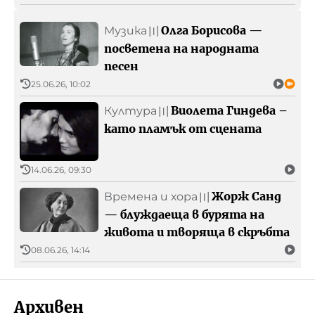
Олга Борисова —
Музика
〣
посветена на народната
песен
25.06.26, 10:02
Виолета Гиндева –
Култура
〣
като пламък от сцената
14.06.26, 09:30
Жорж Санд
Времена и хора
〣
— блуждаеща в бурята на
живота и творяща в скръбта
08.06.26, 14:14
Архивен