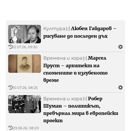
Любен Гайдаров –
Култура
〣
рисуване до последен дъх
12.07.26, 09:30
Марсел
Времена и хора
〣
Пруст – архитект на
спомените и изгубеното
време
10.07.26, 08:25
Робер
Времена и хора
〣
Шуман – политикът,
превърнал мира в европейски
проект
29.06.26, 08:20