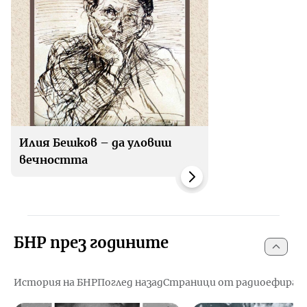
Илия Бешков – да уловиш
вечността
БНР през годините
История на БНР
Поглед назад
Страници от радиоефира