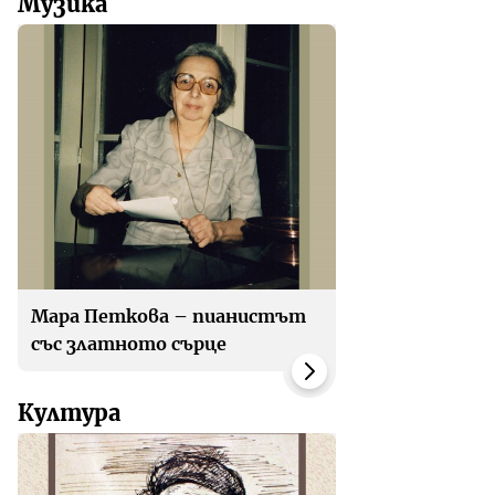
Музика
Мара Петкова – пианистът
със златното сърце
Култура