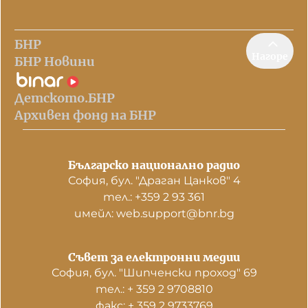
БНР
Нагоре
БНР Новини
Детското.БНР
Архивен фонд на БНР
Българско национално радио
София, бул. "Драган Цанков" 4
тел.: +359 2 93 361
имейл: web.support@bnr.bg
Съвет за електронни медии
София, бул. "Шипченски проход" 69
тел.: + 359 2 9708810
факс: + 359 2 9733769