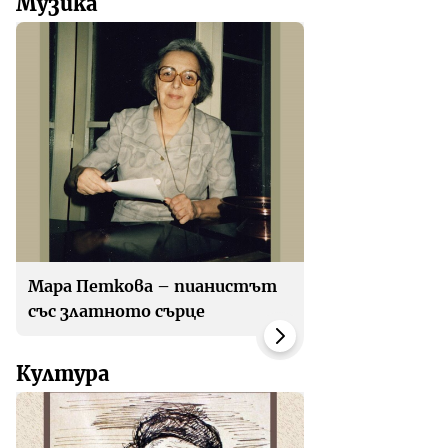
Музика
Мара Петкова – пианистът
със златното сърце
Култура