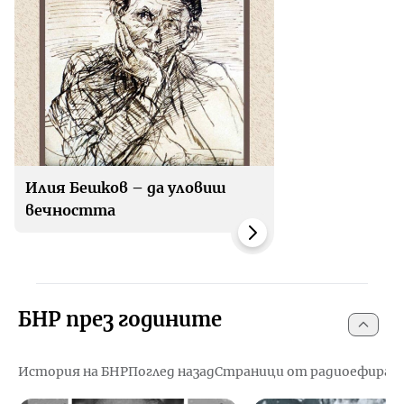
Илия Бешков – да уловиш
вечността
БНР през годините
История на БНР
Поглед назад
Страници от радиоефира