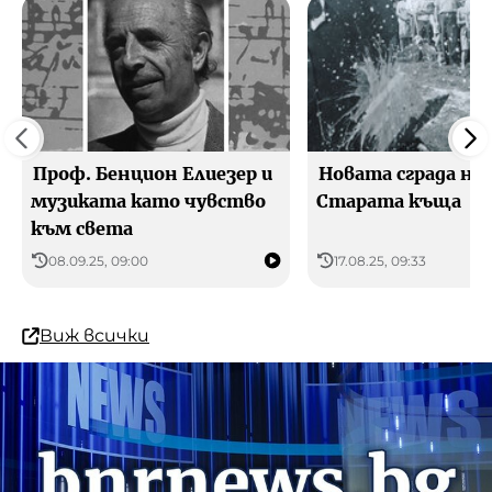
Проф. Бенцион Елиезер и
Новата сграда на
музиката като чувство
Старата къща
към света
08.09.25, 09:00
17.08.25, 09:33
Виж всички