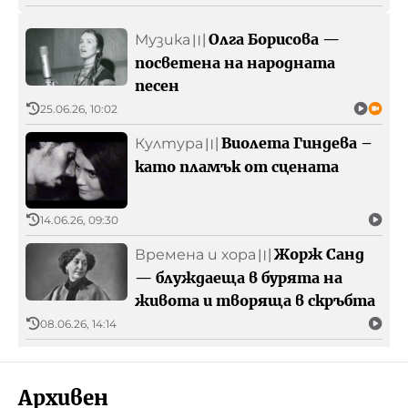
Олга Борисова —
Музика
〣
посветена на народната
песен
25.06.26, 10:02
Виолета Гиндева –
Култура
〣
като пламък от сцената
14.06.26, 09:30
Жорж Санд
Времена и хора
〣
— блуждаеща в бурята на
живота и творяща в скръбта
08.06.26, 14:14
Архивен