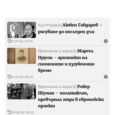
Любен Гайдаров –
Култура
〣
рисуване до последен дъх
12.07.26, 09:30
Марсел
Времена и хора
〣
Пруст – архитект на
спомените и изгубеното
време
10.07.26, 08:25
Робер
Времена и хора
〣
Шуман – политикът,
превърнал мира в европейски
проект
29.06.26, 08:20